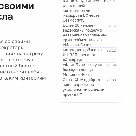
сла
маршрут в ЕС через
Севморпуть
Более 20 человек
22:12
задержаны по делу о
незарегистрированных
криптообменниках в
ся со своими
«Москва-Сити»
секретарь
Минздрав добавил в
22:12
шениях на встречу.
ЖНВЛП препарат
е на встречу с
«Энхерту»
«Флит Лизинг» купил
вестный блогер
21:39
бывшую «дочку»
 не относит себя к
Mercedes-Benz
по каким критериям
Сенат США одобрил
21:08
законопроект об
ужесточении санкций
против РФ