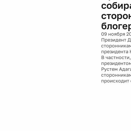
сторон
блоге
09 ноября 2
Президент Д
сторонниками
президента 
В частности,
президентом
Рустем Адага
сторонникам
происходит о