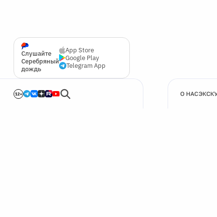
App Store
Слушайте
Google Play
Серебряный
Telegram App
дождь
О НАС
ЭКСК
12+
🍪
Мы используем cookie для улучшения работы сайта.