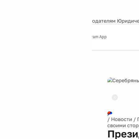
События
Контакты
О нас
Экскурсии
Silver Studio
Рекламодателям
Юридиче
Слушайте
App Store
Google Play
Telegram App
Серебряный
дождь
12+
Реклама
/
Новости
/
своими сторо
Прези
собир