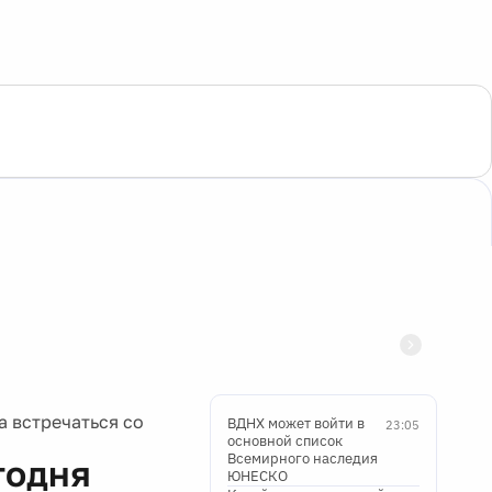
 встречаться со
ВДНХ может войти в
23:05
основной список
Всемирного наследия
годня
ЮНЕСКО
Китай запустит первый
22:34
 своими
регулярный
контейнерный