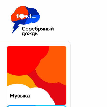
Москва 100.1 FM
Апатиты
Астрахань
Волгоград
Вологда
Екатеринбург
Иваново
Казань
Калининград
Калуга