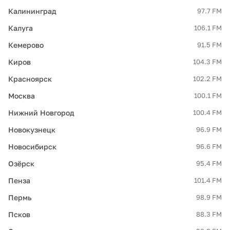
Калининград
97.7 FM
Калуга
106.1 FM
Кемерово
91.5 FM
Киров
104.3 FM
Красноярск
102.2 FM
Москва
100.1 FM
Нижний Новгород
100.4 FM
Новокузнецк
96.9 FM
Новосибирск
96.6 FM
Озёрск
95.4 FM
Пенза
101.4 FM
Пермь
98.9 FM
Псков
88.3 FM