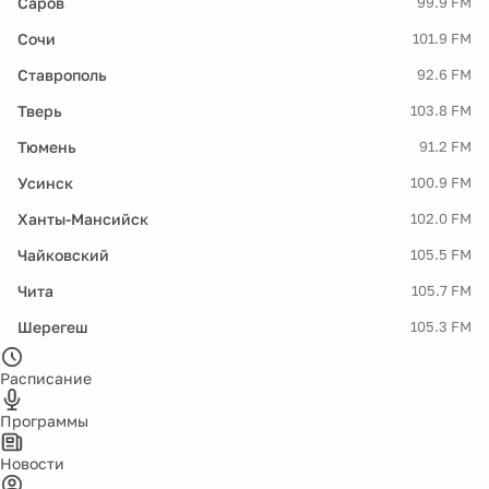
Саров
99.9 FM
Сочи
101.9 FM
Ставрополь
92.6 FM
Тверь
103.8 FM
Тюмень
91.2 FM
Усинск
100.9 FM
Ханты-Мансийск
102.0 FM
Чайковский
105.5 FM
Чита
105.7 FM
Шерегеш
105.3 FM
Расписание
Программы
Новости