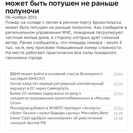
может быть потушен не раньше
полуночи
06 ноября 2011
Пожар на складе с лесом в речном порту Архангельска
может быть потушен не раньше полуночи. Как сообщили в
региональном управлении МЧС, пожарные патрулируют
частные жилые дома, в сторону которых дует сильный
ветер. Ранее сообщалось, что площадь пожара - около 3
тыс. кв.м, ему присвоен повышенный номер сложности.
На месте работают практически все силы пожарного
гарнизона города
ВДНХ может войти в основной список Всемирного
23:05
наследия ЮНЕСКО
Китай запустит первый регулярный контейнерный
22:34
маршрут в ЕС через Севморпуть
Более 20 человек задержаны по делу о
22:12
незарегистрированных криптообменниках в «Москва-
Сити»
Минздрав добавил в ЖНВЛП препарат «Энхерту»
22:12
«Флит Лизинг» купил бывшую «дочку» Mercedes-Benz
21:39
Сенат США одобрил законопроект об ужесточении
21:08
санкций против РФ