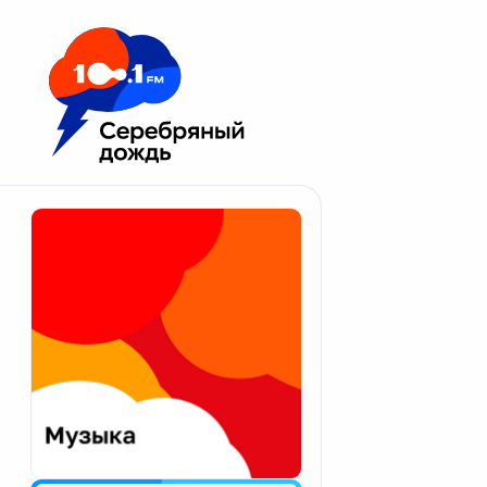
Москва 100.1 FM
Апатиты
Астрахань
Волгоград
Вологда
Екатеринбург
Иваново
Казань
Калининград
Калуга