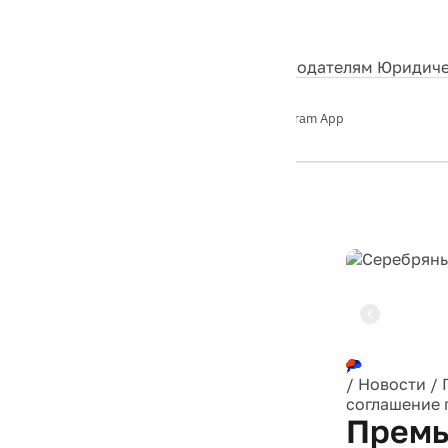
События
Контакты
О нас
Экскурсии
Silver Studio
Рекламодателям
Юридиче
Слушайте
App Store
Google Play
Telegram App
Серебряный
дождь
12+
Реклама
/
Новости
/
соглашение 
Премь