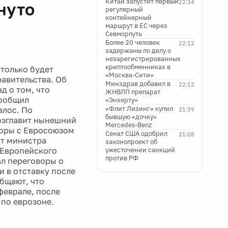
Китай запустит первый
22:34
гнуто
регулярный
контейнерный
маршрут в ЕС через
Севморпуть
Более 20 человек
22:12
задержаны по делу о
незарегистрированных
криптообменниках в
 только будет
«Москва-Сити»
авительства. Об
Минздрав добавил в
22:12
д о том, что
ЖНВЛП препарат
сообщил
«Энхерту»
«Флит Лизинг» купил
алос. По
21:39
бывшую «дочку»
озглавит нынешний
Mercedes-Benz
воры с Евросоюзом
Сенат США одобрил
21:08
ст министра
законопроект об
 Европейского
ужесточении санкций
против РФ
л переговоры о
и в отставку после
бщают, что
феврале, после
 по еврозоне.