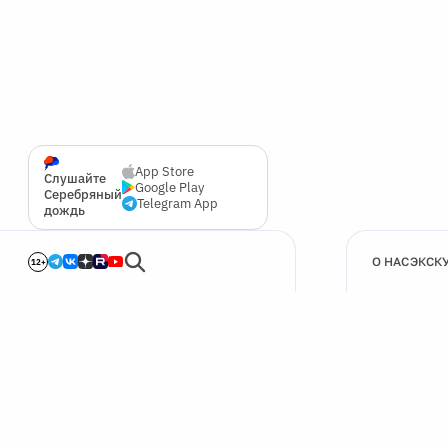
App Store
Слушайте
Google Play
Серебряный
Telegram App
дождь
О НАС
ЭКСК
12+