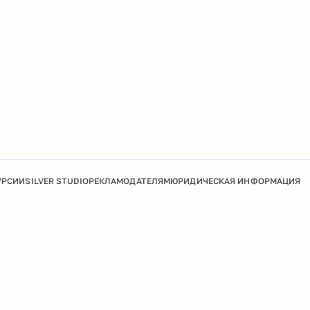
УРСИИ
SILVER STUDIO
РЕКЛАМОДАТЕЛЯМ
ЮРИДИЧЕСКАЯ ИНФОРМАЦИЯ