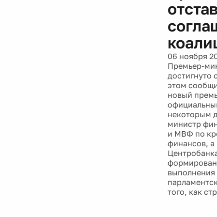
отстав
согла
коали
06 ноября 2
Премьер-мин
достигнуто 
этом сообщи
новый премь
официальный
некоторым д
министр фин
и МВФ по кр
финансов, а
Центробанка
формировани
выполнения 
парламентск
того, как с