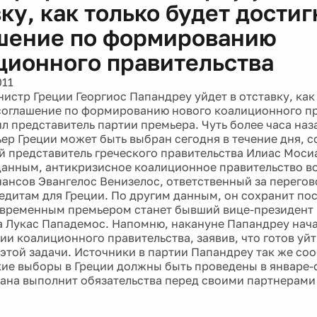
ку, как только будет дости
шение по формированию
ционного правительства
011
истр Греции Георгиос Папандреу уйдет в отставку, как
соглашение по формированию нового коалиционного пр
л представитель партии премьера. Чуть более часа наза
ер Греции может быть выбран сегодня в течение дня, 
 представитель греческого правительства Илиас Моси
анным, антикризисное коалиционное правительство в
ансов Эвангелос Венизелос, ответственный за перего
едитам для Греции. По другим данным, он сохранит по
 временным премьером станет бывший вице-президент
 Лукас Пападемос. Напомню, накануне Папандреу нача
и коалиционного правительства, заявив, что готов уйт
этой задачи. Источники в партии Папандреу так же соо
ие выборы в Греции должны быть проведены в январе-
трана выполнит обязательства перед своими партнерами