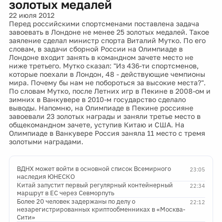
золотых медалей
22 июля 2012
Перед российскими спортсменами поставлена задача
завоевать в Лондоне не менее 25 золотых медалей. Такое
заяление сделал министр спорта Виталий Мутко. По его
словам, в задачи сборной России на Олимпиаде в
Лондоне входит занять в командном зачете место не
ниже третьего. Мутко сказал: "Из 436-ти спортсменов,
которые поехали в Лондон, 48 - действующие чемпионы
мира. Почему бы нам не побороться за высокие места?".
По словам Мутко, после Летних игр в Пекине в 2008-ом и
зимних в Ванкувере в 2010-м государство сделало
выводы. Напомню, на Олимпиаде в Пекине россияне
завоевали 23 золотых награды и заняли третье место в
общекомандном зачете, уступив Китаю и США. На
Олимпиаде в Ванкувере Россия заняла 11 место с тремя
золотыми наградами.
ВДНХ может войти в основной список Всемирного
23:05
наследия ЮНЕСКО
Китай запустит первый регулярный контейнерный
22:34
маршрут в ЕС через Севморпуть
Более 20 человек задержаны по делу о
22:12
незарегистрированных криптообменниках в «Москва-
Сити»