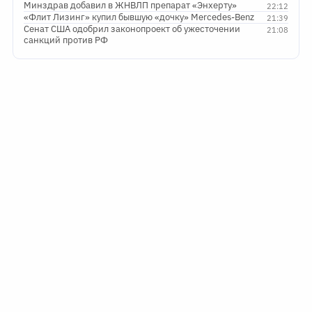
Минздрав добавил в ЖНВЛП препарат «Энхерту»
22:12
«Флит Лизинг» купил бывшую «дочку» Mercedes-Benz
21:39
Сенат США одобрил законопроект об ужесточении
21:08
санкций против РФ