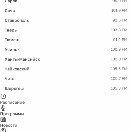
Саров
99.9 FM
Сочи
101.9 FM
Ставрополь
92.6 FM
Тверь
103.8 FM
Тюмень
91.2 FM
Усинск
100.9 FM
Ханты-Мансийск
102.0 FM
Чайковский
105.5 FM
Чита
105.7 FM
Шерегеш
105.3 FM
Расписание
Программы
Новости