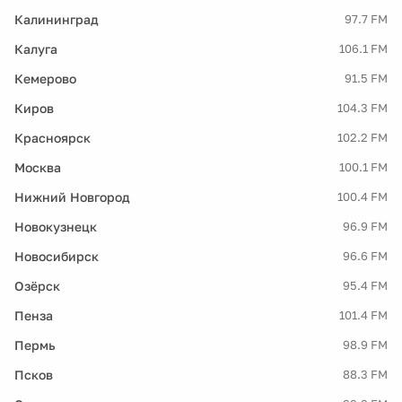
Калининград
97.7 FM
Калуга
106.1 FM
Кемерово
91.5 FM
Киров
104.3 FM
Красноярск
102.2 FM
Москва
100.1 FM
Нижний Новгород
100.4 FM
Новокузнецк
96.9 FM
Новосибирск
96.6 FM
Озёрск
95.4 FM
Пенза
101.4 FM
Пермь
98.9 FM
Псков
88.3 FM