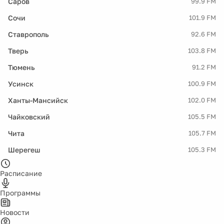
Саров
99.9 FM
Сочи
101.9 FM
Ставрополь
92.6 FM
Тверь
103.8 FM
Тюмень
91.2 FM
Усинск
100.9 FM
Ханты-Мансийск
102.0 FM
Чайковский
105.5 FM
Чита
105.7 FM
Шерегеш
105.3 FM
Расписание
Программы
Новости