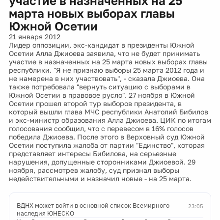
участие в назначенных на 25
марта новых выборах главы
Южной Осетии
21 января 2012
Лидер оппозиции, экс-кандидат в президенты Южной
Осетии Алла Джиоева заявила, что не будет принимать
участие в назначенных на 25 марта новых выборах главы
республики. "Я не признаю выборы 25 марта 2012 года и
не намерена в них участвовать", - сказала Джиоева. Она
также потребовала "вернуть ситуацию с выборами в
Южной Осетии в правовое русло". 27 ноября в Южной
Осетии прошел второй тур выборов президента, в
который вышли глава МЧС республики Анатолий Бибилов
и экс-министр образования Алла Джиоева. ЦИК по итогам
голосования сообщил, что с перевесом в 16% голосов
победила Джиоева. После этого в Верховный суд Южной
Осетии поступила жалоба от партии "Единство", которая
представляет интересы Бибилова, на серьезные
нарушения, допущенные сторонниками Джиоевой. 29
ноября, рассмотрев жалобу, суд признал выборы
недействительными и назначил новые - на 25 марта.
ВДНХ может войти в основной список Всемирного
23:05
наследия ЮНЕСКО