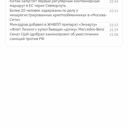
Китай запустит первый регулярный контейнерный
22:34
маршрут в ЕС через Севморпуть
Более 20 человек задержаны по делу о
22:12
незарегистрированных криптообменниках в «Москва-
Сити»
Минздрав добавил в ЖНВЛП препарат «Энхерту»
22:12
«Флит Лизинг» купил бывшую «дочку» Mercedes-Benz
21:39
Сенат США одобрил законопроект об ужесточении
21:08
санкций против РФ