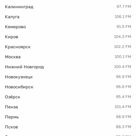
Калининград
97.7 FM
Калуга
106.1 FM
Кемерово
91.5 FM
Киров
104.3 FM
Красноярск
102.2 FM
Москва
100.1 FM
Нижний Новгород
100.4 FM
Новокузнецк
96.9 FM
Новосибирск
96.6 FM
Озёрск
95.4 FM
Пенза
101.4 FM
Пермь
98.9 FM
Псков
88.3 FM