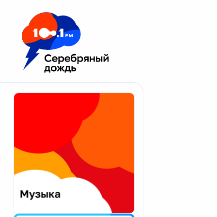
Москва 100.1 FM
Апатиты
Астрахань
Волгоград
Вологда
Екатеринбург
Иваново
Казань
Калининград
Калуга