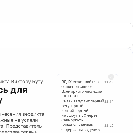
икта Виктору Буту
ВДНХ может войти в
23:05
сь для
основной список
Всемирного наследия
ЮНЕСКО
у
Китай запустит первый
22:34
регулярный
контейнерный
ынесения вердикта
маршрут в ЕС через
яжные не успели
Севморпуть
Более 20 человек
та. Представитель
22:12
задержаны по делу о
представителями