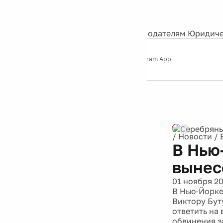
События
Контакты
О нас
Экскурсии
Silver Studio
Рекламодателям
Юридиче
Слушайте
App Store
Google Play
Telegram App
Серебряный
дождь
12+
Реклама
/
Новости
/
В Нью
вынес
01 ноября 20
В Нью-Йорке
Виктору Бут
ответить на
обвинения з