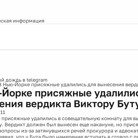
ская информация
В Нью-Йорке присяжные удалились для вынесения верд
-Йорке присяжные удалили
ения вердикта Виктору Бут
11
 присяжные удалились в совещательную комнату для в
у. Вердикт должен был вынесен еще накануне, но прис
 вопросы из-за затянувшихся речей прокурора и адвока
аявил, что у Бута было намерение вступить в сговор с 