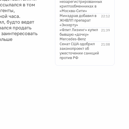
незарегистрированных
 ссылался в том
криптообменниках в
агенты,
«Москва-Сити»
ной часа.
Минздрав добавил в
22:12
ЖНВЛП препарат
л, будто ведет
«Энхерту»
рался продать
«Флит Лизинг» купил
21:39
ы заинтересовать
бывшую «дочку»
больше
Mercedes-Benz
Сенат США одобрил
21:08
законопроект об
ужесточении санкций
против РФ