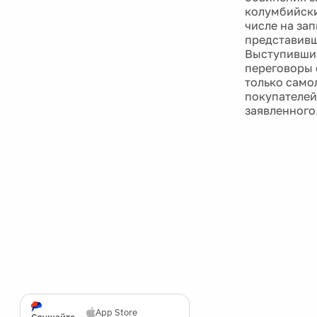
колумбийски
числе на за
представивш
Выступивший
переговоры 
только само
покупателей
заявленного
App Store