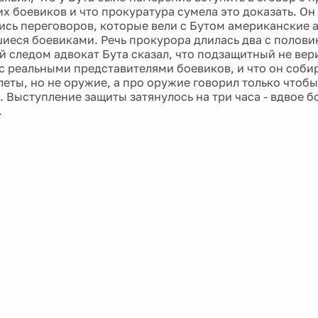
х боевиков и что прокуратура сумела это доказать. Он
пись переговоров, которые вели с Бутом американские 
иеся боевиками. Речь прокурора длилась два с полови
 следом адвокат Бута сказал, что подзащитный не вери
с реальными представителями боевиков, и что он соби
леты, но не оружие, а про оружие говорил только чтоб
. Выступление защиты затянулось на три часа - вдвое 
.