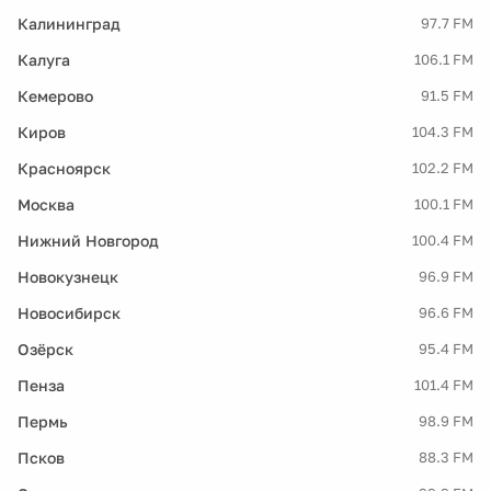
Калининград
97.7 FM
Калуга
106.1 FM
Кемерово
91.5 FM
Киров
104.3 FM
Красноярск
102.2 FM
Москва
100.1 FM
Нижний Новгород
100.4 FM
Новокузнецк
96.9 FM
Новосибирск
96.6 FM
Озёрск
95.4 FM
Пенза
101.4 FM
Пермь
98.9 FM
Псков
88.3 FM