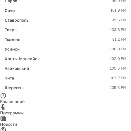
Саров
99.9 FM
Сочи
101.9 FM
Ставрополь
92.6 FM
Тверь
103.8 FM
Тюмень
91.2 FM
Усинск
100.9 FM
Ханты-Мансийск
102.0 FM
Чайковский
105.5 FM
Чита
105.7 FM
Шерегеш
105.3 FM
Расписание
Программы
Новости