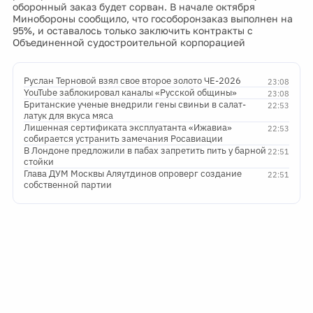
оборонный заказ будет сорван. В начале октября
Минобороны сообщило, что гособоронзаказ выполнен на
95%, и оставалось только заключить контракты с
Объединенной судостроительной корпорацией
Руслан Терновой взял свое второе золото ЧЕ-2026
23:08
YouTube заблокировал каналы «Русской общины»
23:08
Британские ученые внедрили гены свиньи в салат-
22:53
латук для вкуса мяса
Лишенная сертификата эксплуатанта «Ижавиа»
22:53
собирается устранить замечания Росавиации
В Лондоне предложили в пабах запретить пить у барной
22:51
стойки
Глава ДУМ Москвы Аляутдинов опроверг создание
22:51
собственной партии