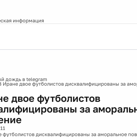
ская информация
В Иране двое футболистов дисквалифицированы за амо
не двое футболистов
алифицированы за амораль
ение
11
е футболистов дисквалифицированы за аморальное пов