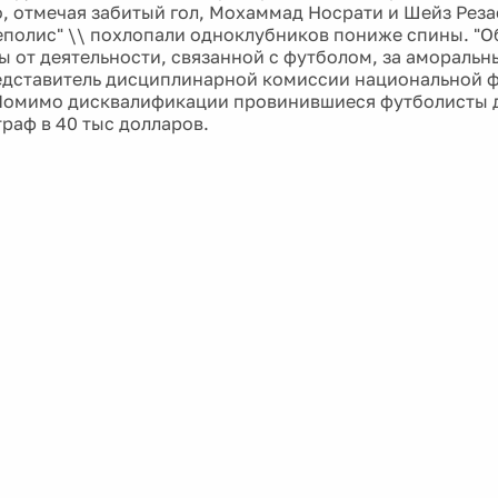
то, отмечая забитый гол, Мохаммад Носрати и Шейз Реза
еполис" \\ похлопали одноклубников пониже спины. "О
 от деятельности, связанной с футболом, за аморальны
дставитель дисциплинарной комиссии национальной 
 Помимо дисквалификации провинившиеся футболисты 
траф в 40 тыс долларов.