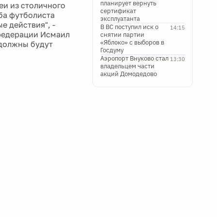
планирует вернуть
еи из столичного
сертификат
ба футболиста
эксплуатанта
е действия", -
В ВС поступил иск о
14:15
федерации Исмаил
снятии партии
«Яблоко» с выборов в
должны будут
Госдуму
Аэропорт Внуково стал
13:30
владельцем части
акций Домодедово