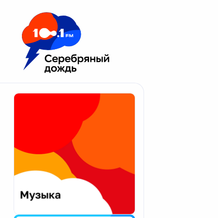
Москва 100.1 FM
Апатиты
Астрахань
Волгоград
Вологда
Екатеринбург
Иваново
Казань
Калининград
Калуга