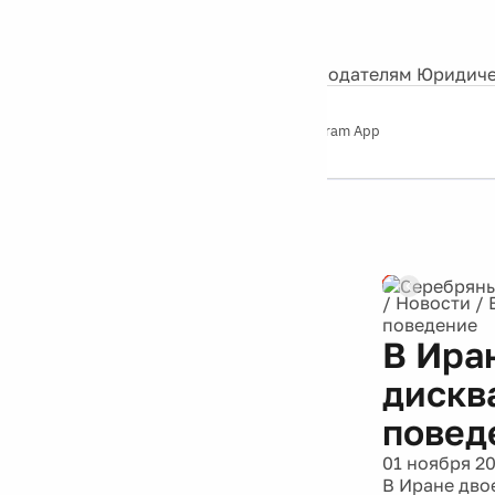
События
Контакты
О нас
Экскурсии
Silver Studio
Рекламодателям
Юридиче
Слушайте
App Store
Google Play
Telegram App
Серебряный
дождь
12+
Реклама
/
Новости
/
поведение
В Ира
дискв
повед
01 ноября 20
В Иране дво