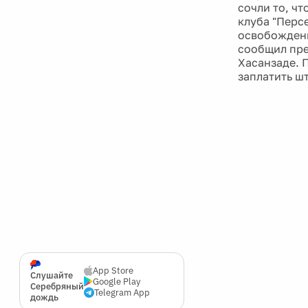
сочли то, ч
клуба "Перс
освобождены
сообщил пре
Хасанзаде.
заплатить ш
App Store
Слушайте
Google Play
Серебряный
Telegram App
дождь