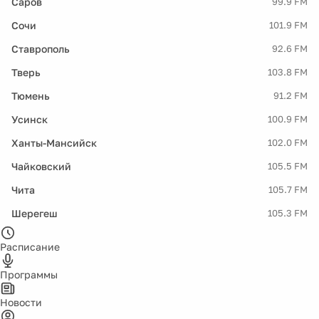
Саров
99.9 FM
Сочи
101.9 FM
Ставрополь
92.6 FM
Тверь
103.8 FM
Тюмень
91.2 FM
Усинск
100.9 FM
Ханты-Мансийск
102.0 FM
Чайковский
105.5 FM
Чита
105.7 FM
Шерегеш
105.3 FM
Расписание
Программы
Новости