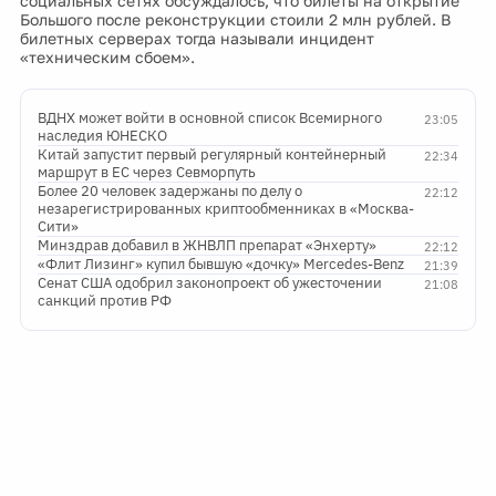
социальных сетях обсуждалось, что билеты на открытие
Большого после реконструкции стоили 2 млн рублей. В
билетных серверах тогда называли инцидент
«техническим сбоем».
ВДНХ может войти в основной список Всемирного
23:05
наследия ЮНЕСКО
Китай запустит первый регулярный контейнерный
22:34
маршрут в ЕС через Севморпуть
Более 20 человек задержаны по делу о
22:12
незарегистрированных криптообменниках в «Москва-
Сити»
Минздрав добавил в ЖНВЛП препарат «Энхерту»
22:12
«Флит Лизинг» купил бывшую «дочку» Mercedes-Benz
21:39
Сенат США одобрил законопроект об ужесточении
21:08
санкций против РФ