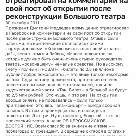
отреагировал на комментарии на
свой пост об открытии после
реконструкции Большого театра
30 октября 2011
Президент Дмитрий Медведев возмущенно отреагировал
в Facebook на комментарии на свой пост об открытии
после реконструкции Большого театра. Отзывы были
разными, но критические отличались яркими
формулировками. «Хорошо жить за счет всей страны-
да?», «опять отмыли бабло», «Масса недочетов, за
которые должно быть очень-очень стыдно руководству
театра, «освоившему» немалые средства. По высокому
счету - полный ПРОВАЛ», «билеты по 2,5 миллиона
рублей? добро пожаловать», – это лишь только некоторые
из них. Судя по тону президента, претензии он счел
несостоятельными, как по материальной, так и по
художественной части. «Так. Билеты в Большой не будут
по 2,5 млн рублей. Это чушь. И это раз. На открытие
вообще билеты не продавались – были только
приглашения. Это два. Гала-концерт – всегда сборная
солянка. В этом и преимущества, и очевидные
недостатки. Это три. Ну и, наконец, Большой – это не
московский театр. А наше ОБЩЕРОССИЙСКОЕ
ДОСТОЯНИЕ. Всем спасибо за внимание к теме!» –
поблагодарил президент. В середине октября в блогах и