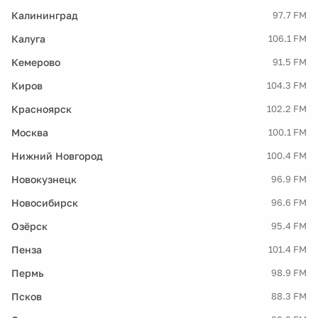
Калининград
97.7 FM
Калуга
106.1 FM
Кемерово
91.5 FM
Киров
104.3 FM
Красноярск
102.2 FM
Москва
100.1 FM
Нижний Новгород
100.4 FM
Новокузнецк
96.9 FM
Новосибирск
96.6 FM
Озёрск
95.4 FM
Пенза
101.4 FM
Пермь
98.9 FM
Псков
88.3 FM