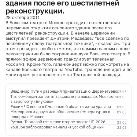
здания после его шестилетней
реконструкции.
28 октября 2011
В Большом театре в Москве проходит торжественная
церемония открытия основного здания после его
шестилетней реконструкции. В начале церемонии
выступил президент Дмитрий Медведев/ "Все сделано по
последнему слову театральной техники", - сказал он. При
этом президент особо отметил, что самым главным в ходе
реконструкции было сохранение духа Большого театра. В
прямом эфире церемонию транслирует телеканал
Россия-1. Кроме того, гала-концерт можно посмотреть на
канале Большого театра на YouTube. Трансляция идет и по
мониторам, установленным на Театральной площади.
Владимир Путин разрешил приватизацию Шереметьево
07:05
Т.н. бомбилам запретят таксовать на вокзалах Москвы и
07:05
в аэропорту «Внуково»
Режим ЧС ввели в Смоленской области из-за урагана
07:05
Метеорологи допустили обновление температурного
07:05
рекорда в Москве
Руслан Терновой взял свое второе золото ЧЕ-2026
23:08
YouTube заблокировал каналы «Русской общины»
23:08