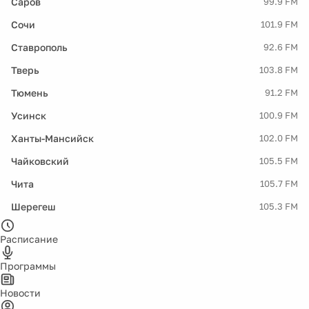
Саров
99.9 FM
Сочи
101.9 FM
Ставрополь
92.6 FM
Тверь
103.8 FM
Тюмень
91.2 FM
Усинск
100.9 FM
Ханты-Мансийск
102.0 FM
Чайковский
105.5 FM
Чита
105.7 FM
Шерегеш
105.3 FM
Расписание
Программы
Новости