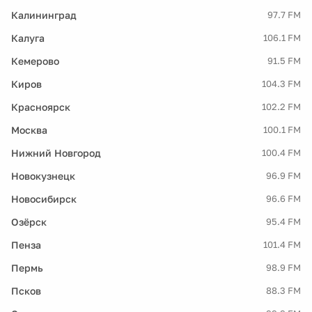
Калининград
97.7 FM
Калуга
106.1 FM
Кемерово
91.5 FM
Киров
104.3 FM
Красноярск
102.2 FM
Москва
100.1 FM
Нижний Новгород
100.4 FM
Новокузнецк
96.9 FM
Новосибирск
96.6 FM
Озёрск
95.4 FM
Пенза
101.4 FM
Пермь
98.9 FM
Псков
88.3 FM