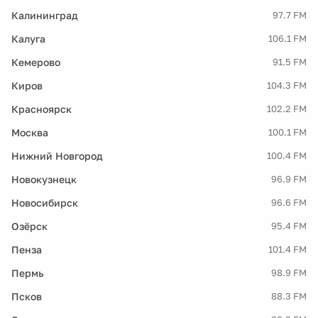
Калининград
97.7 FM
Калуга
106.1 FM
Кемерово
91.5 FM
Киров
104.3 FM
Красноярск
102.2 FM
Москва
100.1 FM
Нижний Новгород
100.4 FM
Новокузнецк
96.9 FM
Новосибирск
96.6 FM
Озёрск
95.4 FM
Пенза
101.4 FM
Пермь
98.9 FM
Псков
88.3 FM