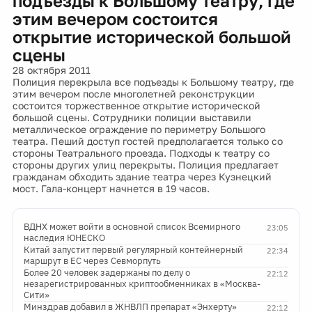
подъезды к Большому театру, где
этим вечером состоится
открытие исторической большой
сцены
28 октября 2011
Полиция перекрыла все подъезды к Большому театру, где
этим вечером после многолетней реконструкции
состоится торжественное открытие исторической
большой сцены. Сотрудники полиции выставили
металлическое ограждение по периметру Большого
театра. Пеший доступ гостей предполагается только со
стороны Театрального проезда. Подходы к театру со
стороны других улиц перекрыты. Полиция предлагает
гражданам обходить здание театра через Кузнецкий
мост. Гала-концерт начнется в 19 часов.
ВДНХ может войти в основной список Всемирного
23:05
наследия ЮНЕСКО
Китай запустит первый регулярный контейнерный
22:34
маршрут в ЕС через Севморпуть
Более 20 человек задержаны по делу о
22:12
незарегистрированных криптообменниках в «Москва-
Сити»
Минздрав добавил в ЖНВЛП препарат «Энхерту»
22:12