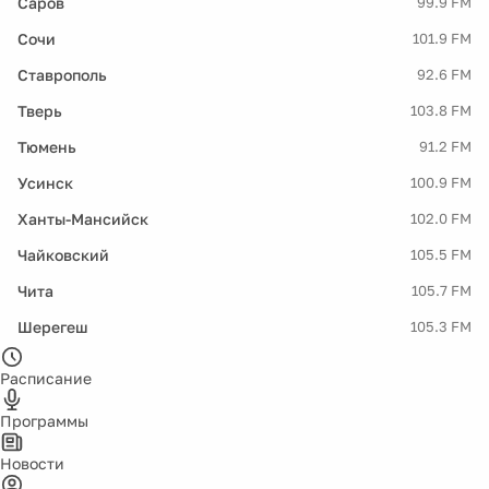
Саров
99.9 FM
Сочи
101.9 FM
Ставрополь
92.6 FM
Тверь
103.8 FM
Тюмень
91.2 FM
Усинск
100.9 FM
Ханты-Мансийск
102.0 FM
Чайковский
105.5 FM
Чита
105.7 FM
Шерегеш
105.3 FM
Расписание
Программы
Новости