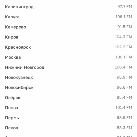
Калининград
97.7 FM
Калуга
106.1 FM
Кемерово
91.5 FM
Киров
104.3 FM
Красноярск
102.2 FM
Москва
100.1 FM
Нижний Новгород
100.4 FM
Новокузнецк
96.9 FM
Новосибирск
96.6 FM
Озёрск
95.4 FM
Пенза
101.4 FM
Пермь
98.9 FM
Псков
88.3 FM