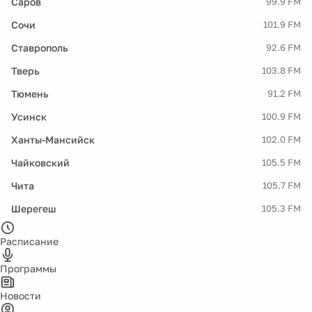
Саров
99.9 FM
Сочи
101.9 FM
Ставрополь
92.6 FM
Тверь
103.8 FM
Тюмень
91.2 FM
Усинск
100.9 FM
Ханты-Мансийск
102.0 FM
Чайковский
105.5 FM
Чита
105.7 FM
Шерегеш
105.3 FM
Расписание
Программы
Новости