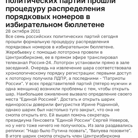
политических партий прошли
процедуру распределения
порядковых номеров в
избирательном бюллетене
28 октября 2011
Все семь российских политических партий сегодня
прошли формальную процедуру распределения
порядковых номеров в избирательном бюллетене.
Жеребьевку с помощью лототрона провели в
Центризбиркоме, ее в прямом эфире транслировал
телеканал Россия-24. Лототрон установили прямо в зале
заседаний. Очередь на извлечение шара соответствовала
хронологическому порядку регистрации: первыми доступ
к лототорну получила ЛДПР, а последними - "Патриоты
России". У всех представителей партий (пятеро мужчин и
одна женщина) возникли проблемы с тем, чтобы открыть
шар. Наибольшее оживление вызвало определение своего
места "Единой Россией". Достать и открыть шарик
единороссы доверили фигуристке Ирине Родниной,
однако шарик был настолько туго закрыт, что она не
смогла открыть его. Ей вышел помочь секретарь
президиума Генсовета "Единой России" Сергей Неверов,
но у него тоже ничего не получилось. Из зала раздавались
реплики: "Надо было Путина позвать", "Валуева позовите".
В итоге шарик смогла открыть член Центризбиркома