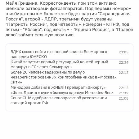
Майя Гришина. Корреспонденты при этом активно
щелкали затворами фотоаппаратов. Под первым номером
в избирательном бюллетене будет партия "Справедливая
Россия", второй - ЛДПР, третьими будут указаны
"Патриоты России", под четвертым номером - КПРФ, под
пятым - "Яблоко", под шестым - "Единая Россия", а "Правое
дело" займет седьмую позицию.
ВДНХ может войти в основной список Всемирного
23:05
наследия ЮНЕСКО
Китай запустит первый регулярный контейнерный
22:34
маршрут в ЕС через Севморпуть
Более 20 человек задержаны по делу о
22:12
незарегистрированных криптообменниках в «Москва-
Сити»
Минздрав добавил в ЖНВЛП препарат «Энхерту»
22:12
«Флит Лизинг» купил бывшую «дочку» Mercedes-Benz
21:39
Сенат США одобрил законопроект об ужесточении
21:08
санкций против РФ