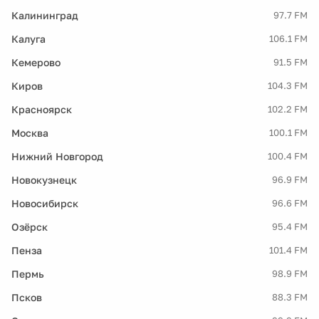
Калининград
97.7 FM
Калуга
106.1 FM
Кемерово
91.5 FM
Киров
104.3 FM
Красноярск
102.2 FM
Москва
100.1 FM
Нижний Новгород
100.4 FM
Новокузнецк
96.9 FM
Новосибирск
96.6 FM
Озёрск
95.4 FM
Пенза
101.4 FM
Пермь
98.9 FM
Псков
88.3 FM