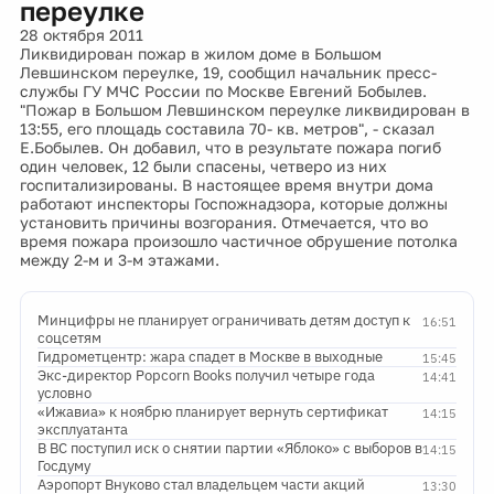
переулке
28 октября 2011
Ликвидирован пожар в жилом доме в Большом
Левшинском переулке, 19, сообщил начальник пресс-
службы ГУ МЧС России по Москве Евгений Бобылев.
"Пожар в Большом Левшинском переулке ликвидирован в
13:55, его площадь составила 70- кв. метров", - сказал
Е.Бобылев. Он добавил, что в результате пожара погиб
один человек, 12 были спасены, четверо из них
госпитализированы. В настоящее время внутри дома
работают инспекторы Госпожнадзора, которые должны
установить причины возгорания. Отмечается, что во
время пожара произошло частичное обрушение потолка
между 2-м и 3-м этажами.
Минцифры не планирует ограничивать детям доступ к
16:51
соцсетям
Гидрометцентр: жара спадет в Москве в выходные
15:45
Экс-директор Popcorn Books получил четыре года
14:41
условно
«Ижавиа» к ноябрю планирует вернуть сертификат
14:15
эксплуатанта
В ВС поступил иск о снятии партии «Яблоко» с выборов в
14:15
Госдуму
Аэропорт Внуково стал владельцем части акций
13:30