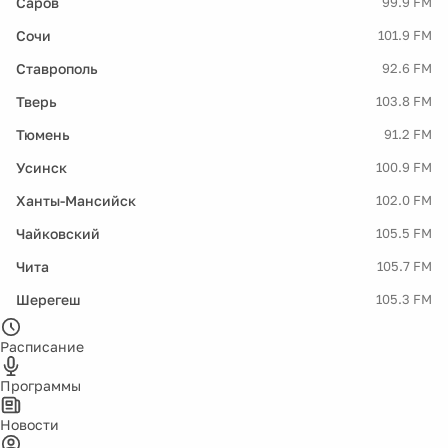
Саров
99.9 FM
Сочи
101.9 FM
Ставрополь
92.6 FM
Тверь
103.8 FM
Тюмень
91.2 FM
Усинск
100.9 FM
Ханты-Мансийск
102.0 FM
Чайковский
105.5 FM
Чита
105.7 FM
Шерегеш
105.3 FM
Расписание
Программы
Новости