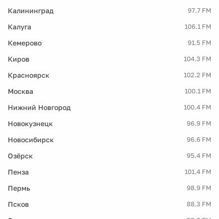
Калининград
97.7 FM
Калуга
106.1 FM
Кемерово
91.5 FM
Киров
104.3 FM
Красноярск
102.2 FM
Москва
100.1 FM
Нижний Новгород
100.4 FM
Новокузнецк
96.9 FM
Новосибирск
96.6 FM
Озёрск
95.4 FM
Пенза
101.4 FM
Пермь
98.9 FM
Псков
88.3 FM