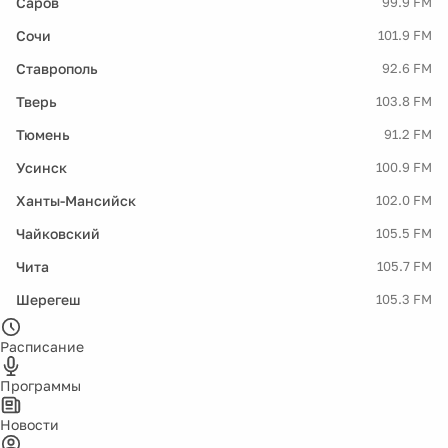
Саров
99.9 FM
Сочи
101.9 FM
Ставрополь
92.6 FM
Тверь
103.8 FM
Тюмень
91.2 FM
Усинск
100.9 FM
Ханты-Мансийск
102.0 FM
Чайковский
105.5 FM
Чита
105.7 FM
Шерегеш
105.3 FM
Расписание
Программы
Новости