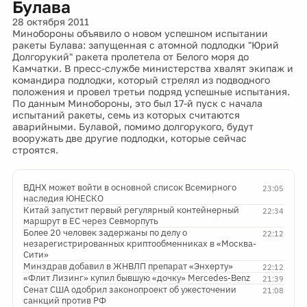
Булава
28 октября 2011
Минобороны объявило о новом успешном испытании
ракеты Булава: запущенная с атомной подлодки "Юрий
Долгорукий" ракета пролетела от Белого моря до
Камчатки. В пресс-службе министерства хвалят экипаж и
командира подлодки, который стрелял из подводного
положения и провел третьи подряд успешные испытания.
По данным Минобороны, это был 17-й пуск с начала
испытаний ракеты, семь из которых считаются
аварийными. Булавой, помимо долгорукого, будут
вооружать две другие подлодки, которые сейчас
строятся.
ВДНХ может войти в основной список Всемирного
23:05
наследия ЮНЕСКО
Китай запустит первый регулярный контейнерный
22:34
маршрут в ЕС через Севморпуть
Более 20 человек задержаны по делу о
22:12
незарегистрированных криптообменниках в «Москва-
Сити»
Минздрав добавил в ЖНВЛП препарат «Энхерту»
22:12
«Флит Лизинг» купил бывшую «дочку» Mercedes-Benz
21:39
Сенат США одобрил законопроект об ужесточении
21:08
санкций против РФ