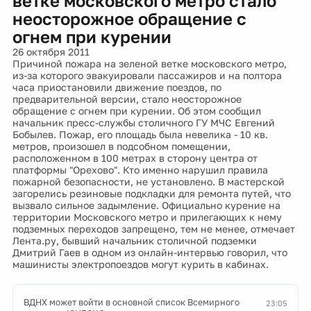
ветке московского метро стало
неосторожное обращение с
огнем при курении
26 октября 2011
Причиной пожара на зеленой ветке московского метро,
из-за которого эвакуировали пассажиров и на полтора
часа приостановили движение поездов, по
предварительной версии, стало неосторожное
обращение с огнем при курении. Об этом сообщил
начальник пресс-службы столичного ГУ МЧС Евгений
Бобылев. Пожар, его площадь была невелика - 10 кв.
метров, произошел в подсобном помещении,
расположенном в 100 метрах в сторону центра от
платформы "Орехово". Кто именно нарушил правила
пожарной безопасности, не установлено. В мастерской
загорелись резиновые подкладки для ремонта путей, что
вызвало сильное задымление. Официально курение на
территории Московского метро и прилегающих к нему
подземных переходов запрещено, тем не менее, отмечает
Лента.ру, бывший начальник столичной подземки
Дмитрий Гаев в одном из онлайн-интервью говорил, что
машинисты электропоездов могут курить в кабинах.
ВДНХ может войти в основной список Всемирного
23:05