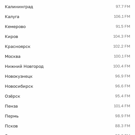
Калининград
97.7 FM
Калуга
106.1 FM
Кемерово
91.5 FM
Киров
104.3 FM
Красноярск
102.2 FM
Москва
100.1 FM
Нижний Новгород
100.4 FM
Новокузнецк
96.9 FM
Новосибирск
96.6 FM
Озёрск
95.4 FM
Пенза
101.4 FM
Пермь
98.9 FM
Псков
88.3 FM