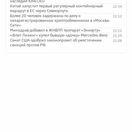
наследия ЮНЕСКО
Китай запустит первый регулярный контейнерный
22:34
маршрут в ЕС через Севморпуть
Более 20 человек задержаны по делу о
22:12
незарегистрированных криптообменниках в «Москва-
Сити»
Минздрав добавил в ЖНВЛП препарат «Энхерту»
22:12
«Флит Лизинг» купил бывшую «дочку» Mercedes-Benz
21:39
Сенат США одобрил законопроект об ужесточении
21:08
санкций против РФ