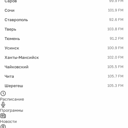
Саров
99.9 FM
Сочи
101.9 FM
Ставрополь
92.6 FM
Тверь
103.8 FM
Тюмень
91.2 FM
Усинск
100.9 FM
Ханты-Мансийск
102.0 FM
Чайковский
105.5 FM
Чита
105.7 FM
Шерегеш
105.3 FM
Расписание
Программы
Новости