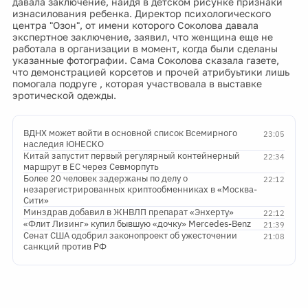
давала заключение, найдя в детском рисунке признаки
изнасилования ребенка. Директор психологического
центра "Озон", от имени которого Соколова давала
экспертное заключение, заявил, что женщина еще не
работала в организации в момент, когда были сделаны
указанные фотографии. Сама Соколова сказала газете,
что демонстрацией корсетов и прочей атрибуьтики лишь
помогала подруге , которая участвовала в выставке
эротической одежды.
ВДНХ может войти в основной список Всемирного
23:05
наследия ЮНЕСКО
Китай запустит первый регулярный контейнерный
22:34
маршрут в ЕС через Севморпуть
Более 20 человек задержаны по делу о
22:12
незарегистрированных криптообменниках в «Москва-
Сити»
Минздрав добавил в ЖНВЛП препарат «Энхерту»
22:12
«Флит Лизинг» купил бывшую «дочку» Mercedes-Benz
21:39
Сенат США одобрил законопроект об ужесточении
21:08
санкций против РФ