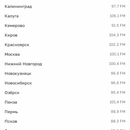
Калининград
97.7 FM
Калуга
106.1 FM
Кемерово
91.5 FM
Киров
104.3 FM
Красноярск
102.2 FM
Москва
100.1 FM
Нижний Новгород
100.4 FM
Новокузнецк
96.9 FM
Новосибирск
96.6 FM
Озёрск
95.4 FM
Пенза
101.4 FM
Пермь
98.9 FM
Псков
88.3 FM