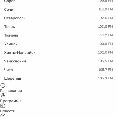
Саров
99.9 FM
Сочи
101.9 FM
Ставрополь
92.6 FM
Тверь
103.8 FM
Тюмень
91.2 FM
Усинск
100.9 FM
Ханты-Мансийск
102.0 FM
Чайковский
105.5 FM
Чита
105.7 FM
Шерегеш
105.3 FM
Расписание
Программы
Новости