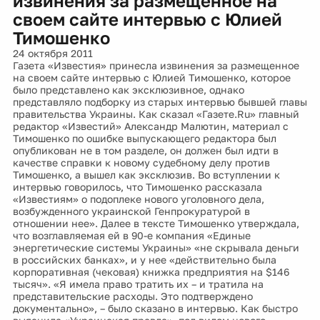
извинения за размещенное на
своем сайте интервью с Юлией
Тимошенко
24 октября 2011
Газета «Известия» принесла извинения за размещенное
на своем сайте интервью с Юлией Тимошенко, которое
было представлено как эксклюзивное, однако
представляло подборку из старых интервью бывшей главы
правительства Украины. Как сказал «Газете.Ru» главный
редактор «Известий» Александр Малютин, материал с
Тимошенко по ошибке выпускающего редактора был
опубликован не в том разделе, он должен был идти в
качестве справки к новому судебному делу против
Тимошенко, а вышел как эксклюзив. Во вступлении к
интервью говорилось, что Тимошенко рассказала
«Известиям» о подоплеке нового уголовного дела,
возбужденного украинской Генпрокуратурой в
отношении нее». Далее в тексте Тимошенко утверждала,
что возглавляемая ей в 90-е компания «Единые
энергетические системы Украины» «не скрывала деньги
в российских банках», и у нее «действительно была
корпоративная (чековая) книжка предприятия на $146
тысяч». «Я имела право тратить их – и тратила на
представительские расходы. Это подтверждено
документально», – было сказано в интервью. Как быстро