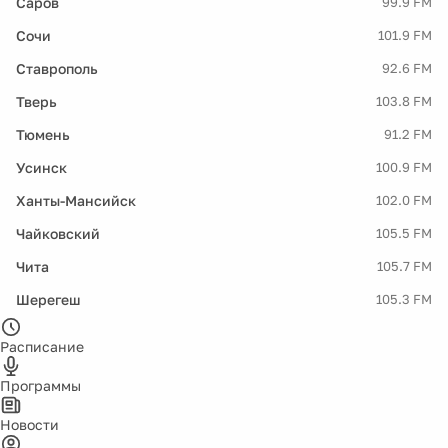
Саров
99.9 FM
Сочи
101.9 FM
Ставрополь
92.6 FM
Тверь
103.8 FM
Тюмень
91.2 FM
Усинск
100.9 FM
Ханты-Мансийск
102.0 FM
Чайковский
105.5 FM
Чита
105.7 FM
Шерегеш
105.3 FM
Расписание
Программы
Новости