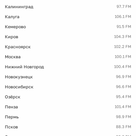
Калининград
97.7 FM
Калуга
106.1 FM
Кемерово
91.5 FM
Киров
104.3 FM
Красноярск
102.2 FM
Москва
100.1 FM
Нижний Новгород
100.4 FM
Новокузнецк
96.9 FM
Новосибирск
96.6 FM
Озёрск
95.4 FM
Пенза
101.4 FM
Пермь
98.9 FM
Псков
88.3 FM