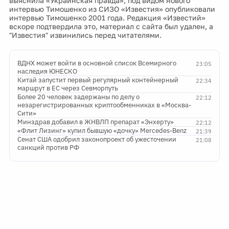
выяснила «Украинская правда», под видом нового
интервью Тимошенко из СИЗО «Известия» опубликовали
интервью Тимошенко 2001 года. Редакция «Известий»
вскоре подтвердила это, материал с сайта был удален, а
"Известия" извинились перед читателями.
ВДНХ может войти в основной список Всемирного
23:05
наследия ЮНЕСКО
Китай запустит первый регулярный контейнерный
22:34
маршрут в ЕС через Севморпуть
Более 20 человек задержаны по делу о
22:12
незарегистрированных криптообменниках в «Москва-
Сити»
Минздрав добавил в ЖНВЛП препарат «Энхерту»
22:12
«Флит Лизинг» купил бывшую «дочку» Mercedes-Benz
21:39
Сенат США одобрил законопроект об ужесточении
21:08
санкций против РФ