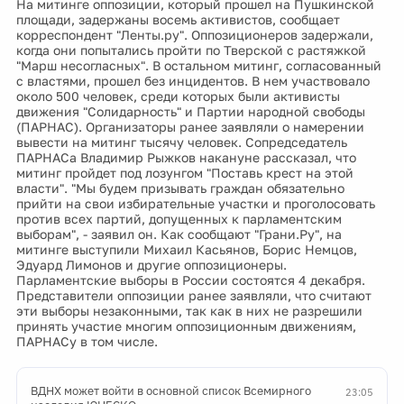
На митинге оппозиции, который прошел на Пушкинской
площади, задержаны восемь активистов, сообщает
корреспондент "Ленты.ру". Оппозиционеров задержали,
когда они попытались пройти по Тверской с растяжкой
"Марш несогласных". В остальном митинг, согласованный
c властями, прошел без инцидентов. В нем участвовало
около 500 человек, среди которых были активисты
движения "Солидарность" и Партии народной свободы
(ПАРНАС). Организаторы ранее заявляли о намерении
вывести на митинг тысячу человек. Сопредседатель
ПАРНАСа Владимир Рыжков накануне рассказал, что
митинг пройдет под лозунгом "Поставь крест на этой
власти". "Мы будем призывать граждан обязательно
прийти на свои избирательные участки и проголосовать
против всех партий, допущенных к парламентским
выборам", - заявил он. Как сообщают "Грани.Ру", на
митинге выступили Михаил Касьянов, Борис Немцов,
Эдуард Лимонов и другие оппозиционеры.
Парламентские выборы в России состоятся 4 декабря.
Представители оппозиции ранее заявляли, что считают
эти выборы незаконными, так как в них не разрешили
принять участие многим оппозиционным движениям,
ПАРНАСу в том числе.
ВДНХ может войти в основной список Всемирного
23:05