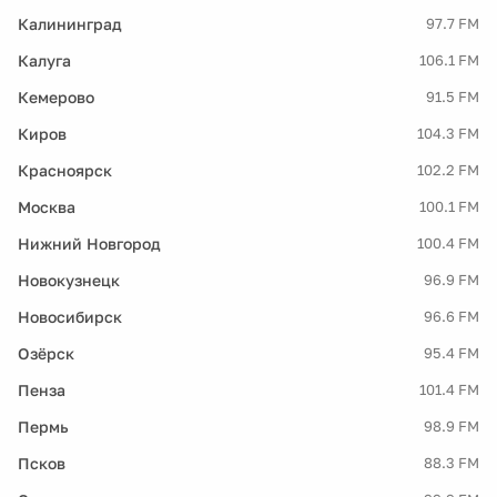
Калининград
97.7 FM
Калуга
106.1 FM
Кемерово
91.5 FM
Киров
104.3 FM
Красноярск
102.2 FM
Москва
100.1 FM
Нижний Новгород
100.4 FM
Новокузнецк
96.9 FM
Новосибирск
96.6 FM
Озёрск
95.4 FM
Пенза
101.4 FM
Пермь
98.9 FM
Псков
88.3 FM