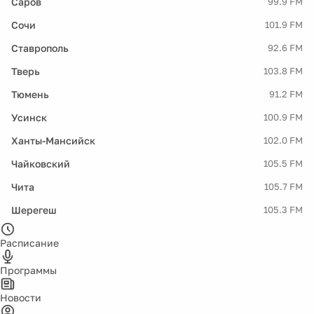
Саров
99.9 FM
Сочи
101.9 FM
Ставрополь
92.6 FM
Тверь
103.8 FM
Тюмень
91.2 FM
Усинск
100.9 FM
Ханты-Мансийск
102.0 FM
Чайковский
105.5 FM
Чита
105.7 FM
Шерегеш
105.3 FM
Расписание
Программы
Новости