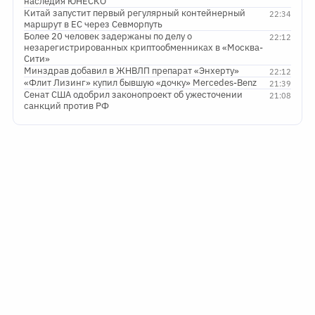
наследия ЮНЕСКО
Китай запустит первый регулярный контейнерный
22:34
маршрут в ЕС через Севморпуть
Более 20 человек задержаны по делу о
22:12
незарегистрированных криптообменниках в «Москва-
Сити»
Минздрав добавил в ЖНВЛП препарат «Энхерту»
22:12
«Флит Лизинг» купил бывшую «дочку» Mercedes-Benz
21:39
Сенат США одобрил законопроект об ужесточении
21:08
санкций против РФ