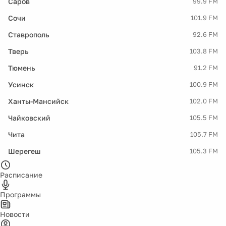
Саров
99.9 FM
Сочи
101.9 FM
Ставрополь
92.6 FM
Тверь
103.8 FM
Тюмень
91.2 FM
Усинск
100.9 FM
Ханты-Мансийск
102.0 FM
Чайковский
105.5 FM
Чита
105.7 FM
Шерегеш
105.3 FM
Расписание
Программы
Новости