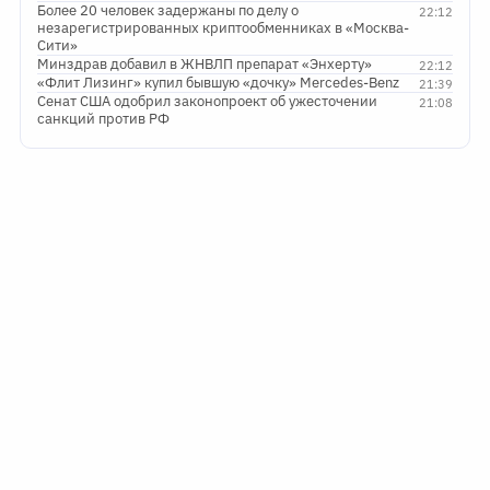
Более 20 человек задержаны по делу о
22:12
незарегистрированных криптообменниках в «Москва-
Сити»
Минздрав добавил в ЖНВЛП препарат «Энхерту»
22:12
«Флит Лизинг» купил бывшую «дочку» Mercedes-Benz
21:39
Сенат США одобрил законопроект об ужесточении
21:08
санкций против РФ