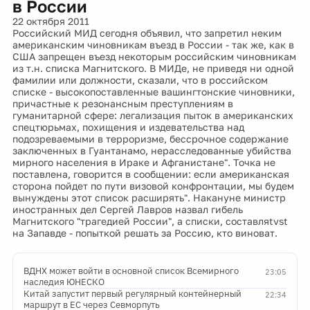
в России
22 октября 2011
Российский МИД сегодня объявил, что запретил неким
американским чиновникам въезд в России - так же, как в
США запрещен въезд некоторым российским чиновникам
из т.н. списка Магнитского. В МИДе, не приведя ни одной
фамилии или должности, сказали, что в российском
списке - высокопоставленные вашингтонские чиновники,
причастные к резонансным преступлениям в
гуманитарной сфере: легализация пыток в американских
спецтюрьмах, похищения и издевательства над
подозреваемыми в терроризме, бессрочное содержание
заключенных в Гуантанамо, нерасследованные убийства
мирного населения в Ираке и Афганистане". Точка не
поставлена, говорится в сообщении: если американская
сторона пойдет по пути визовой конфронтации, мы будем
вынуждены этот список расширять". Накануне министр
иностранных дел Сергей Лавров назвал гибель
Магнитского "трагедией России", а списки, составляtvst
на Запавде - попыткой решать за Россию, кто виноват.
ВДНХ может войти в основной список Всемирного
23:05
наследия ЮНЕСКО
Китай запустит первый регулярный контейнерный
22:34
маршрут в ЕС через Севморпуть