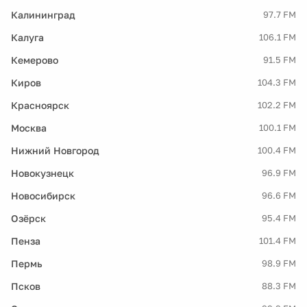
Калининград
97.7 FM
Калуга
106.1 FM
Кемерово
91.5 FM
Киров
104.3 FM
Красноярск
102.2 FM
Москва
100.1 FM
Нижний Новгород
100.4 FM
Новокузнецк
96.9 FM
Новосибирск
96.6 FM
Озёрск
95.4 FM
Пенза
101.4 FM
Пермь
98.9 FM
Псков
88.3 FM