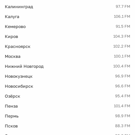
Калининград
97.7 FM
Калуга
106.1 FM
Кемерово
91.5 FM
Киров
104.3 FM
Красноярск
102.2 FM
Москва
100.1 FM
Нижний Новгород
100.4 FM
Новокузнецк
96.9 FM
Новосибирск
96.6 FM
Озёрск
95.4 FM
Пенза
101.4 FM
Пермь
98.9 FM
Псков
88.3 FM