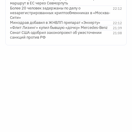
маршрут в ЕС через Севморпуть
Более 20 человек задержаны по делу о
22:12
незарегистрированных криптообменниках в «Москва-
Сити»
Минздрав добавил в ЖНВЛП препарат «Энхерту»
22:12
«Флит Лизинг» купил бывшую «дочку» Mercedes-Benz
21:39
Сенат США одобрил законопроект об ужесточении
21:08
санкций против РФ