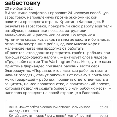
забастовку
20 ноября 2012
В Аргентине профсоюзы проводят 24-часовую всеобщую
забастовку, направленную против экономической
политики президента страны Кристины Фернандес. В
результате забастовки, прекратили свою работу водители
автобусов, проводники поездов, сотрудники
авиакомпаний и работники банков. Во вторник а
Аргентине оказались закрыты многие школы и больницы,
отменены внутренние рейсы, однако многие кафе и
маленькие магазины продолжают работать.
«Правительство должно прекратить грабить рабочих при
помощи подоходного налога», — цитирует слова лидера
«Трудовой» партии The Washington Post. Между тем сама
Кристина Фернандес призвала рабочих вести себя
благоразумно. «Первыми, кто лишиться рабочих мест и
начнет голодать, станут рабочие. Вот почему я призываю
моих товарищей – рабочих, проявить ответственность и
защитить, не мое правительство, а политический проект,
который позволил создать более 5,5 млн рабочих мест», —
написала президент на своей странице в Facebook.
ВДНХ может войти в основной список Всемирного
23:05
наследия ЮНЕСКО
Китай запустит первый регулярный контейнерный
22:34