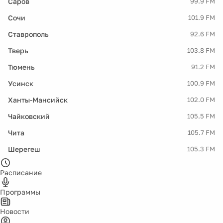
Саров
99.9 FM
Сочи
101.9 FM
Ставрополь
92.6 FM
Тверь
103.8 FM
Тюмень
91.2 FM
Усинск
100.9 FM
Ханты-Мансийск
102.0 FM
Чайковский
105.5 FM
Чита
105.7 FM
Шерегеш
105.3 FM
Расписание
Программы
Новости