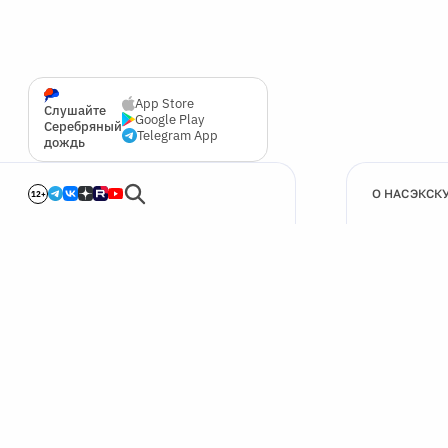
App Store
Слушайте
Google Play
Серебряный
Telegram App
дождь
О НАС
ЭКСК
12+
🍪
Мы используем cookie для улучшения работы сайта.