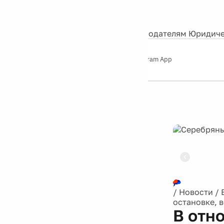
События
Контакты
О нас
Экскурсии
Silver Studio
Рекламодателям
Юридиче
Слушайте
App Store
Google Play
Telegram App
Серебряный
дождь
12+
Реклама
/
Новости
/
остановке, 
В отн