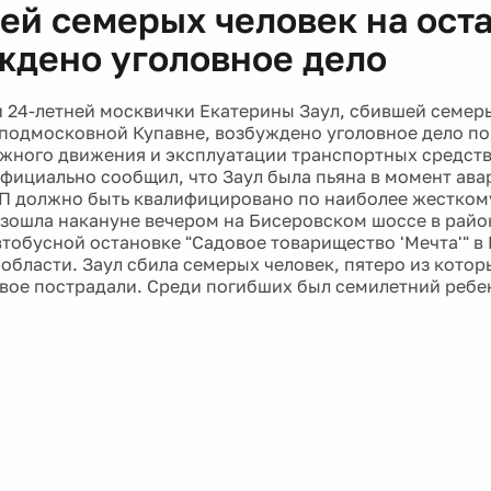
ей семерых человек на оста
ждено уголовное дело
 24-летней москвички Екатерины Заул, сбившей семеры
 подмосковной Купавне, возбуждено уголовное дело по
жного движения и эксплуатации транспортных средств.
фициально сообщил, что Заул была пьяна в момент ава
П должно быть квалифицировано по наиболее жесткому
зошла накануне вечером на Бисеровском шоссе в райо
втобусной остановке "Садовое товарищество 'Мечта'" в
области. Заул сбила семерых человек, пятеро из котор
двое пострадали. Среди погибших был семилетний ребе