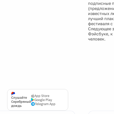
подписные п
(предложени
известных л
лучший плак
фестиваля с
Следующее з
Фэйсбуке, к 
человек.
App Store
Слушайте
Google Play
Серебряный
Telegram App
дождь