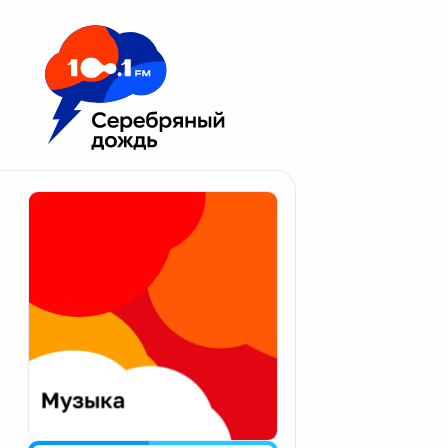
Москва 100.1 FM
Апатиты
Астрахань
Волгоград
Вологда
Екатеринбург
Иваново
Казань
Калининград
Калуга