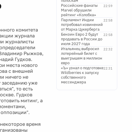
полоскам
о
Российские фанаты
22:59
Marvel обрушили
рейтинг «Колобка»
Парламент Индии
22:58
потребовал извинений
онного комитета
от Марка Цукерберга
Бензин Евро 2 будут
дакции журнала
22:58
продавать в России до
шли журналисты
июля 2027 года
сопредседатели
Итальянец выбросил
22:32
 Владимир Рыжков,
лотерейный билет с
выигрышем в миллион
надий Гудков.
евро
ри места нового
«Ъ» узнал о подготовке
22:31
ова с внешней
Wildberries к запуску
и ничего не
собственного
мессенджера
у заседанию уже
ься", то есть
оскве. Гудков
отовить митинг, а
моментами,
 оппозиции".
 некоторое время
рганизованы