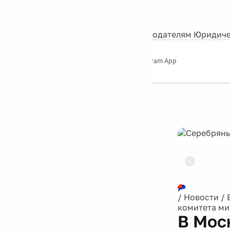
События
Контакты
О нас
Экскурсии
Silver Studio
Рекламодателям
Юридиче
Слушайте
App Store
Google Play
Telegram App
Серебряный
дождь
12+
Реклама
/
Новости
/
комитета ми
В Мос