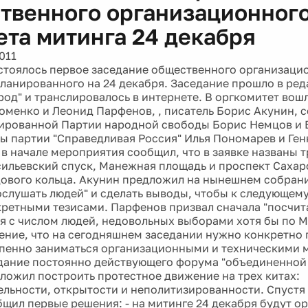
твенного организационног
ета митинга 24 декабря
011
стоялось первое заседание общественного организаци
планированного на 24 декабря. Заседание прошло в ре
род" и транслировалось в интернете. В оргкомитет во
оменко и Леонид Парфенов, , писатель Борис Акунин, 
ированной Партии народной свободы Борис Немцов и
ны партии "Справедливая Россия" Илья Пономарев и Ген
в начале мероприятия сообщил, что в заявке названы т
сильевский спуск, Манежная площадь и проспект Сахар
ового кольца. Акунин предложил на нынешнем собрани
послушать людей" и сделать выводы, чтобы к следующем
кретными тезисами. Парфенов призвал сначала "посчитат
я с числом людей, недовольных выборами хотя бы по М
ение, что на сегодняшнем заседании нужно конкретно г
пенно заниматься организационными и техническими 
дание постоянно действующего форума "объединенной
ложил построить протестное движение на трех китах:
льности, открытости и неполитизированности. Спустя
щил первые решения: - на митинге 24 декабря будут о