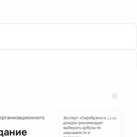
 организационного
Эксперт «Серебряного
23:04
дождя» рекомендует
выбирать арбузы по
едание
шершавости и