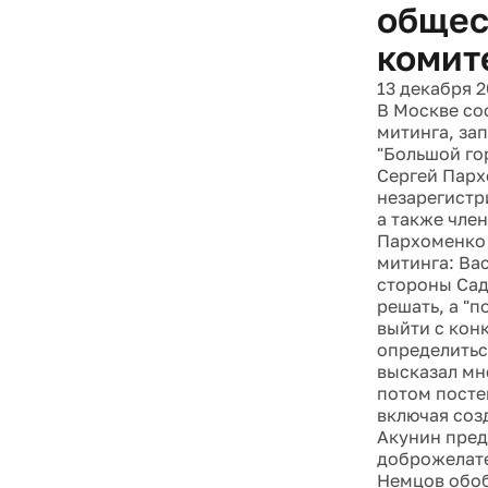
общес
комит
13 декабря 2
В Москве со
митинга, за
"Большой го
Сергей Парх
незарегистр
а также чле
Пархоменко 
митинга: Ва
стороны Сад
решать, а "
выйти с кон
определитьс
высказал мн
потом посте
включая соз
Акунин пред
доброжелате
Немцов обоб