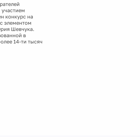
рателей
с участием
ен конкурс на
 с элементом
Юрия Шевчука.
зованной в
более 14-ти тысяч