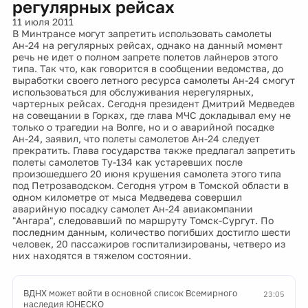
регулярных рейсах
11 июля 2011
В Минтрансе могут запретить использовать самолеты
Ан-24 на регулярных рейсах, однако на данный момент
речь не идет о полном запрете полетов лайнеров этого
типа. Так что, как говорится в сообщении ведомства, до
выработки своего летного ресурса самолеты Ан-24 смогут
использоваться для обслуживания нерегулярных,
чартерных рейсах. Сегодня президент Дмитрий Медведев
на совещании в Горках, где глава МЧС докладывал ему не
только о трагедии на Волге, но и о аварийной посадке
Ан-24, заявил, что полеты самолетов Ан-24 следует
прекратить. Глава государства также предлагал запретить
полеты самолетов Ту-134 как устаревших после
произошедшего 20 июня крушения самолета этого типа
под Петрозаводском. Сегодня утром в Томской области в
одном километре от мыса Медведева совершил
аварийную посадку самолет Ан-24 авиакомпании
"Ангара", следовавший по маршруту Томск-Сургут. По
последним данным, количество погибших достигло шести
человек, 20 пассажиров госпитализированы, четверо из
них находятся в тяжелом состоянии.
ВДНХ может войти в основной список Всемирного
23:05
наследия ЮНЕСКО