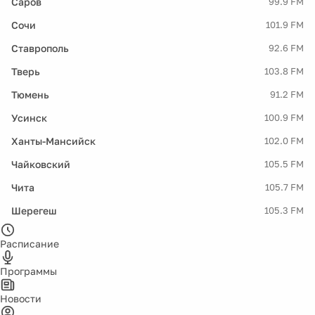
Саров
99.9 FM
Сочи
101.9 FM
Ставрополь
92.6 FM
Тверь
103.8 FM
Тюмень
91.2 FM
Усинск
100.9 FM
Ханты-Мансийск
102.0 FM
Чайковский
105.5 FM
Чита
105.7 FM
Шерегеш
105.3 FM
Расписание
Программы
Новости