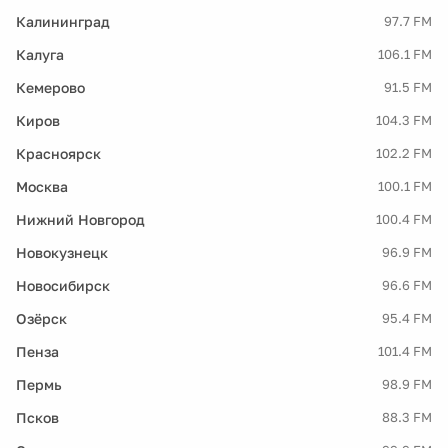
Калининград
97.7 FM
Калуга
106.1 FM
Кемерово
91.5 FM
Киров
104.3 FM
Красноярск
102.2 FM
Москва
100.1 FM
Нижний Новгород
100.4 FM
Новокузнецк
96.9 FM
Новосибирск
96.6 FM
Озёрск
95.4 FM
Пенза
101.4 FM
Пермь
98.9 FM
Псков
88.3 FM