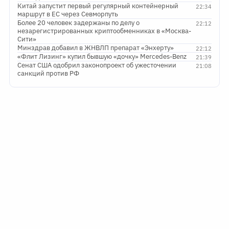
Китай запустит первый регулярный контейнерный
22:34
маршрут в ЕС через Севморпуть
Более 20 человек задержаны по делу о
22:12
незарегистрированных криптообменниках в «Москва-
Сити»
Минздрав добавил в ЖНВЛП препарат «Энхерту»
22:12
«Флит Лизинг» купил бывшую «дочку» Mercedes-Benz
21:39
Сенат США одобрил законопроект об ужесточении
21:08
санкций против РФ