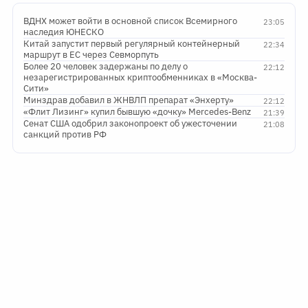
ВДНХ может войти в основной список Всемирного
23:05
наследия ЮНЕСКО
Китай запустит первый регулярный контейнерный
22:34
маршрут в ЕС через Севморпуть
Более 20 человек задержаны по делу о
22:12
незарегистрированных криптообменниках в «Москва-
Сити»
Минздрав добавил в ЖНВЛП препарат «Энхерту»
22:12
«Флит Лизинг» купил бывшую «дочку» Mercedes-Benz
21:39
Сенат США одобрил законопроект об ужесточении
21:08
санкций против РФ