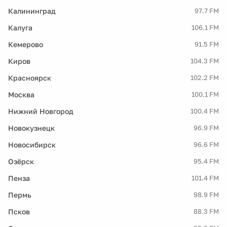
Калининград
97.7 FM
Калуга
106.1 FM
Кемерово
91.5 FM
Киров
104.3 FM
Красноярск
102.2 FM
Москва
100.1 FM
Нижний Новгород
100.4 FM
Новокузнецк
96.9 FM
Новосибирск
96.6 FM
Озёрск
95.4 FM
Пенза
101.4 FM
Пермь
98.9 FM
Псков
88.3 FM