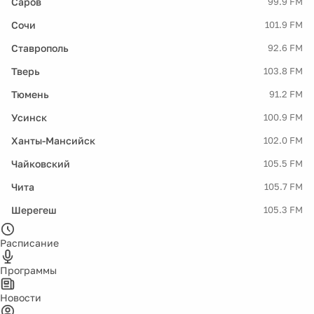
Саров
99.9 FM
Сочи
101.9 FM
Ставрополь
92.6 FM
Тверь
103.8 FM
Тюмень
91.2 FM
Усинск
100.9 FM
Ханты-Мансийск
102.0 FM
Чайковский
105.5 FM
Чита
105.7 FM
Шерегеш
105.3 FM
Расписание
Программы
Новости