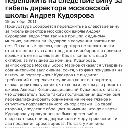
переложить на следствие вину за
гибель директора московской
школы Андрея Кудоярова
19 октября 2011
Прокуратура собирается переложить на следствие вину
за гибель директора московской школы Андрея
Кудоярова: ведомства так и не пришли к единому
мнению, виновен ли Кудояров в получении взятки или
нет. По данным прессы, прокуратура не желает нести
ответственность за арест педагога и собирается целиком
возложить ее на следствие. Как выясняется, еще 3
октября, за пять дней до кончины Кудоярова,
зампрокурора Москвы Борис Марков отказался утвердить
обвинительное заключение, сочтя, что факт покушения на
взятку не подтвержден: Кудояров не выдвигал
требований о передаче ему лично денег и, напротив,
сказал родителю ученика, что деньги нужны для ремонта
школы. Адвокат Козин, защищавший Кудоярова, считает,
что следователь после такого постановления должен был
переквалифицировать обвинение на менее тяжкое и
отпустить подследственного из-под стражи. Со своей
стороны, следствие обращает внимание, что до смерти
Кудоярова у прокуроров не было претензий к
следователям, они поддерживали и меру пресечения, и
два продления сроков ареста. По факту кончины