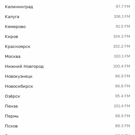
Калининград
97.7 FM
Калуга
106.1 FM
Кемерово
91.5 FM
Киров
104.3 FM
Красноярск
102.2 FM
Москва
100.1 FM
Нижний Новгород
100.4 FM
Новокузнецк
96.9 FM
Новосибирск
96.6 FM
Озёрск
95.4 FM
Пенза
101.4 FM
Пермь
98.9 FM
Псков
88.3 FM