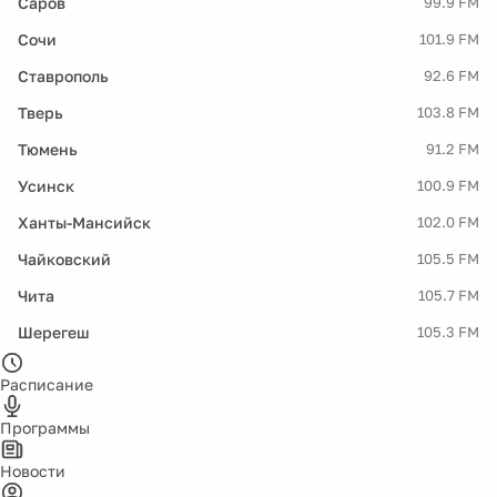
Саров
99.9 FM
Сочи
101.9 FM
Ставрополь
92.6 FM
Тверь
103.8 FM
Тюмень
91.2 FM
Усинск
100.9 FM
Ханты-Мансийск
102.0 FM
Чайковский
105.5 FM
Чита
105.7 FM
Шерегеш
105.3 FM
Расписание
Программы
Новости