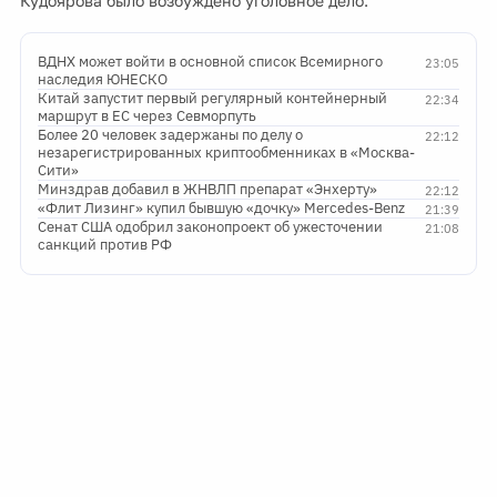
Кудоярова было возбуждено уголовное дело.
ВДНХ может войти в основной список Всемирного
23:05
наследия ЮНЕСКО
Китай запустит первый регулярный контейнерный
22:34
маршрут в ЕС через Севморпуть
Более 20 человек задержаны по делу о
22:12
незарегистрированных криптообменниках в «Москва-
Сити»
Минздрав добавил в ЖНВЛП препарат «Энхерту»
22:12
«Флит Лизинг» купил бывшую «дочку» Mercedes-Benz
21:39
Сенат США одобрил законопроект об ужесточении
21:08
санкций против РФ