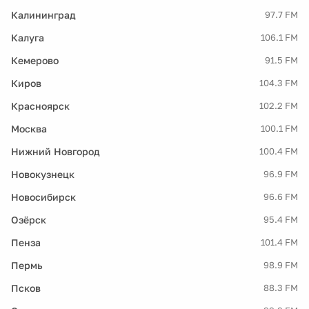
Калининград
97.7 FM
Калуга
106.1 FM
Кемерово
91.5 FM
Киров
104.3 FM
Красноярск
102.2 FM
Москва
100.1 FM
Нижний Новгород
100.4 FM
Новокузнецк
96.9 FM
Новосибирск
96.6 FM
Озёрск
95.4 FM
Пенза
101.4 FM
Пермь
98.9 FM
Псков
88.3 FM