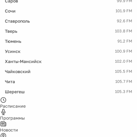
Саров
99.9 FM
Сочи
101.9 FM
Ставрополь
92.6 FM
Тверь
103.8 FM
Тюмень
91.2 FM
Усинск
100.9 FM
Ханты-Мансийск
102.0 FM
Чайковский
105.5 FM
Чита
105.7 FM
Шерегеш
105.3 FM
Расписание
Программы
Новости