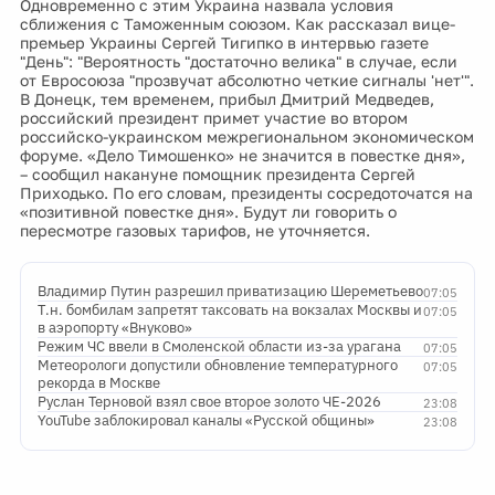
Одновременно с этим Украина назвала условия
сближения с Таможенным союзом. Как рассказал вице-
премьер Украины Сергей Тигипко в интервью газете
"День": "Вероятность "достаточно велика" в случае, если
от Евросоюза "прозвучат абсолютно четкие сигналы 'нет'".
В Донецк, тем временем, прибыл Дмитрий Медведев,
российский президент примет участие во втором
российско-украинском межрегиональном экономическом
форуме. «Дело Тимошенко» не значится в повестке дня»,
– сообщил накануне помощник президента Сергей
Приходько. По его словам, президенты сосредоточатся на
«позитивной повестке дня». Будут ли говорить о
пересмотре газовых тарифов, не уточняется.
Владимир Путин разрешил приватизацию Шереметьево
07:05
Т.н. бомбилам запретят таксовать на вокзалах Москвы и
07:05
в аэропорту «Внуково»
Режим ЧС ввели в Смоленской области из-за урагана
07:05
Метеорологи допустили обновление температурного
07:05
рекорда в Москве
Руслан Терновой взял свое второе золото ЧЕ-2026
23:08
YouTube заблокировал каналы «Русской общины»
23:08