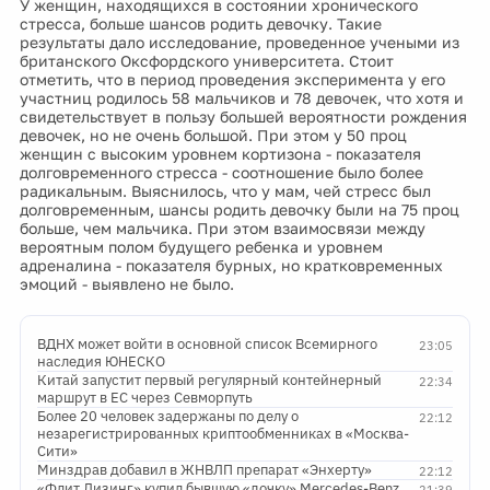
У женщин, находящихся в состоянии хронического
стресса, больше шансов родить девочку. Такие
результаты дало исследование, проведенное учеными из
британского Оксфордского университета. Стоит
отметить, что в период проведения эксперимента у его
участниц родилось 58 мальчиков и 78 девочек, что хотя и
свидетельствует в пользу большей вероятности рождения
девочек, но не очень большой. При этом у 50 проц
женщин с высоким уровнем кортизона - показателя
долговременного стресса - соотношение было более
радикальным. Выяснилось, что у мам, чей стресс был
долговременным, шансы родить девочку были на 75 проц
больше, чем мальчика. При этом взаимосвязи между
вероятным полом будущего ребенка и уровнем
адреналина - показателя бурных, но кратковременных
эмоций - выявлено не было.
ВДНХ может войти в основной список Всемирного
23:05
наследия ЮНЕСКО
Китай запустит первый регулярный контейнерный
22:34
маршрут в ЕС через Севморпуть
Более 20 человек задержаны по делу о
22:12
незарегистрированных криптообменниках в «Москва-
Сити»
Минздрав добавил в ЖНВЛП препарат «Энхерту»
22:12
«Флит Лизинг» купил бывшую «дочку» Mercedes-Benz
21:39