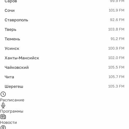
Саров
99.9 FM
Сочи
101.9 FM
Ставрополь
92.6 FM
Тверь
103.8 FM
Тюмень
91.2 FM
Усинск
100.9 FM
Ханты-Мансийск
102.0 FM
Чайковский
105.5 FM
Чита
105.7 FM
Шерегеш
105.3 FM
Расписание
Программы
Новости