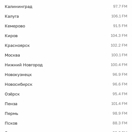
Калининград
97.7 FM
Калуга
106.1 FM
Кемерово
91.5 FM
Киров
104.3 FM
Красноярск
102.2 FM
Москва
100.1 FM
Нижний Новгород
100.4 FM
Новокузнецк
96.9 FM
Новосибирск
96.6 FM
Озёрск
95.4 FM
Пенза
101.4 FM
Пермь
98.9 FM
Псков
88.3 FM