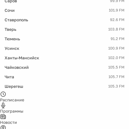
Саров
99.9 FM
Сочи
101.9 FM
Ставрополь
92.6 FM
Тверь
103.8 FM
Тюмень
91.2 FM
Усинск
100.9 FM
Ханты-Мансийск
102.0 FM
Чайковский
105.5 FM
Чита
105.7 FM
Шерегеш
105.3 FM
Расписание
Программы
Новости