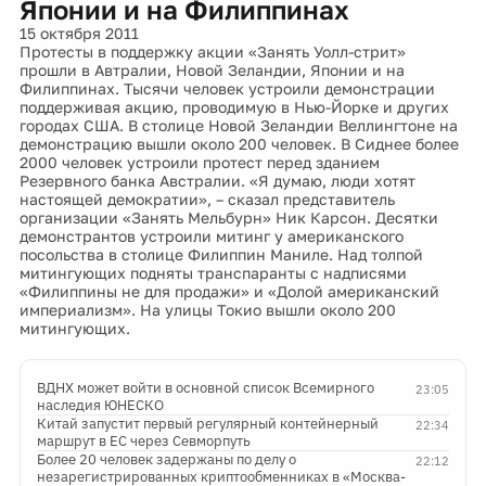
Японии и на Филиппинах
15 октября 2011
Протесты в поддержку акции «Занять Уолл-стрит»
прошли в Автралии, Новой Зеландии, Японии и на
Филиппинах. Тысячи человек устроили демонстрации
поддерживая акцию, проводимую в Нью-Йорке и других
городах США. В столице Новой Зеландии Веллингтоне на
демонстрацию вышли около 200 человек. В Сиднее более
2000 человек устроили протест перед зданием
Резервного банка Австралии. «Я думаю, люди хотят
настоящей демократии», – сказал представитель
организации «Занять Мельбурн» Ник Карсон. Десятки
демонстрантов устроили митинг у американского
посольства в столице Филиппин Маниле. Над толпой
митингующих подняты транспаранты с надписями
«Филиппины не для продажи» и «Долой американский
империализм». На улицы Токио вышли около 200
митингующих.
ВДНХ может войти в основной список Всемирного
23:05
наследия ЮНЕСКО
Китай запустит первый регулярный контейнерный
22:34
маршрут в ЕС через Севморпуть
Более 20 человек задержаны по делу о
22:12
незарегистрированных криптообменниках в «Москва-