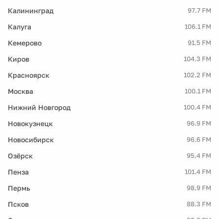
Калининград
97.7 FM
Калуга
106.1 FM
Кемерово
91.5 FM
Киров
104.3 FM
Красноярск
102.2 FM
Москва
100.1 FM
Нижний Новгород
100.4 FM
Новокузнецк
96.9 FM
Новосибирск
96.6 FM
Озёрск
95.4 FM
Пенза
101.4 FM
Пермь
98.9 FM
Псков
88.3 FM