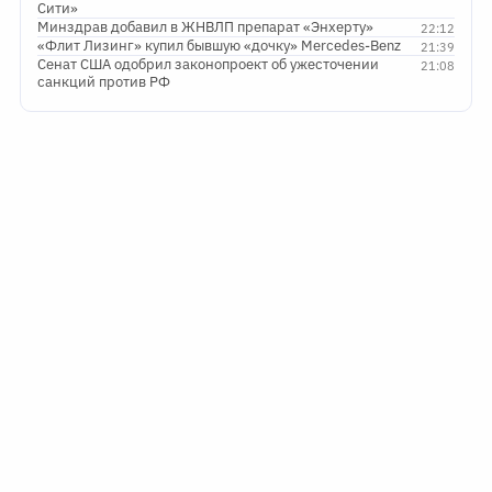
Сити»
Минздрав добавил в ЖНВЛП препарат «Энхерту»
22:12
«Флит Лизинг» купил бывшую «дочку» Mercedes-Benz
21:39
Сенат США одобрил законопроект об ужесточении
21:08
санкций против РФ