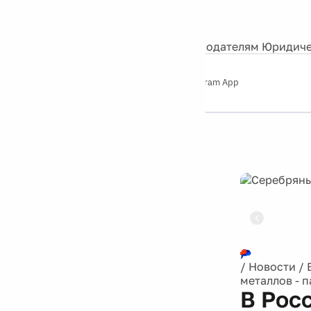
События
Контакты
О нас
Экскурсии
Silver Studio
Рекламодателям
Юридиче
Слушайте
App Store
Google Play
Telegram App
Серебряный
дождь
12+
Реклама
/
Новости
/
металлов - 
В Рос