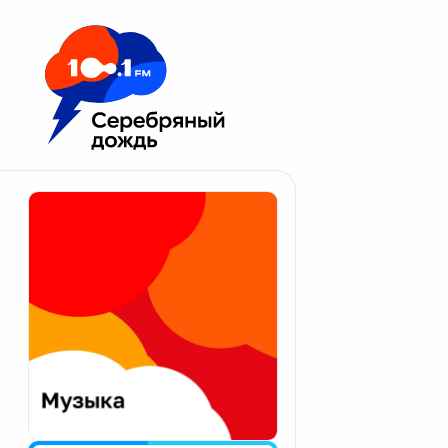
Москва 100.1 FM
Апатиты
Астрахань
Волгоград
Вологда
Екатеринбург
Иваново
Казань
Калининград
Калуга