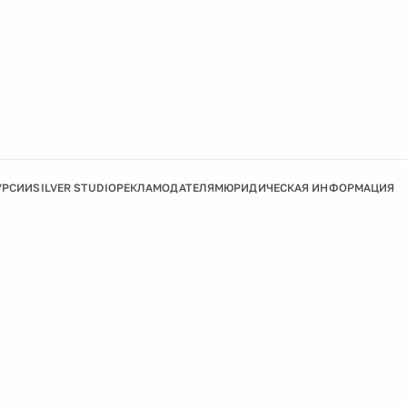
УРСИИ
SILVER STUDIO
РЕКЛАМОДАТЕЛЯМ
ЮРИДИЧЕСКАЯ ИНФОРМАЦИЯ