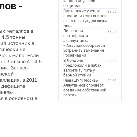
каналы «Русской
лов -
общины»
Британские ученые
22:53
внедрили гены свиньи
в салат-латук для вкуса
мяса
ых металлов в
Лишенная
22:53
сертификата
 4,5 тонны
эксплуатанта
ил источник в
«Ижавиа» собирается
тически не
устранить замечания
чень мало. Если
Росавиации
В Лондоне
не больше 4 - 4,5
22:51
предложили в пабах
вник. Запасы
запретить пить у
онской
барной стойки
алладия, в 2011
Глава ДУМ Москвы
22:51
Аляутдинов опроверг
м дефиците
создание собственной
кель»,
партии
я в основном в