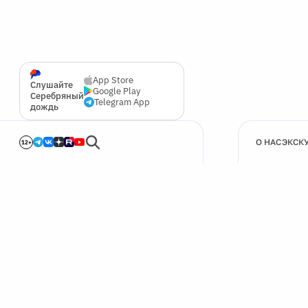
App Store
Слушайте
Google Play
Серебряный
Telegram App
дождь
О НАС
ЭКСК
12+