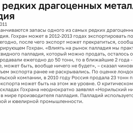
 редких драгоценных метал
дия
011
канчиваются запасы одного из самых редких драгоценн
дия. Гохран может в 2012-2013 годах экспортировать по
егодно, после чего экспорт может прекратиться, сообщ
рирующем Гохран. «Влиять на рынок палладия мы прак
видного палладия, который можно продать, осталось о
одавали ежегодно до 50 тонн, то в ближайшие 2 года - 
, может быть, вообще ничего не будет», – сказал чино
бъем экспорта ранее не раскрывались. По оценке лонд
ьской компании, в 2010 году Россия продала 23 тонн п
экспорта может быть на этом же уровне. О критическо
 складах Гохрана неоднократно заявлял «Норильский ни
в мире производителя палладия. Палладий используетс
ной и ювелирной промышленности.