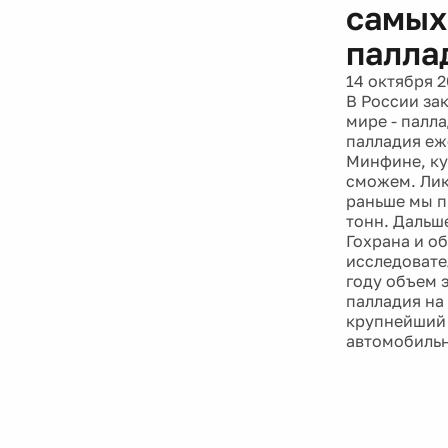
самых
палла
14 октября 2
В России за
мире - палла
палладия еж
Минфине, ку
сможем. Лик
раньше мы пр
тонн. Дальше
Гохрана и о
исследовател
году объем 
палладия на
крупнейший 
автомобиль