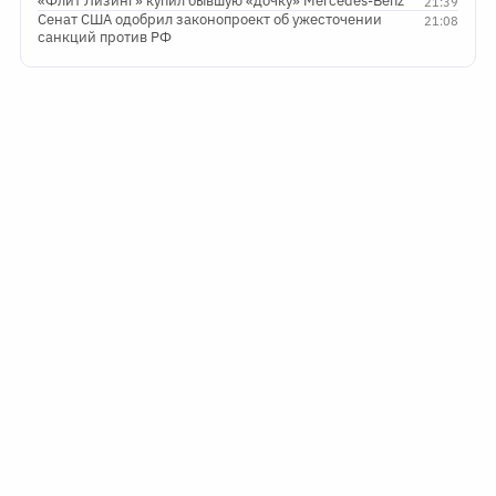
«Флит Лизинг» купил бывшую «дочку» Mercedes-Benz
21:39
Сенат США одобрил законопроект об ужесточении
21:08
санкций против РФ