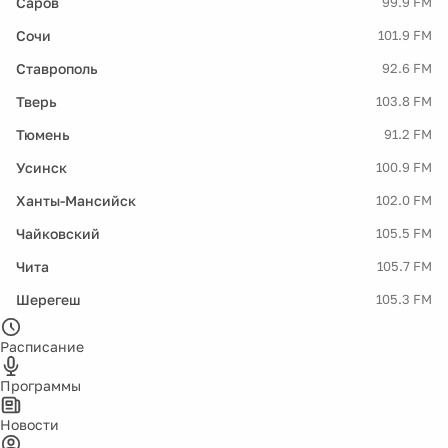
Саров
99.9 FM
Сочи
101.9 FM
Ставрополь
92.6 FM
Тверь
103.8 FM
Тюмень
91.2 FM
Усинск
100.9 FM
Ханты-Мансийск
102.0 FM
Чайковский
105.5 FM
Чита
105.7 FM
Шерегеш
105.3 FM
Расписание
Программы
Новости