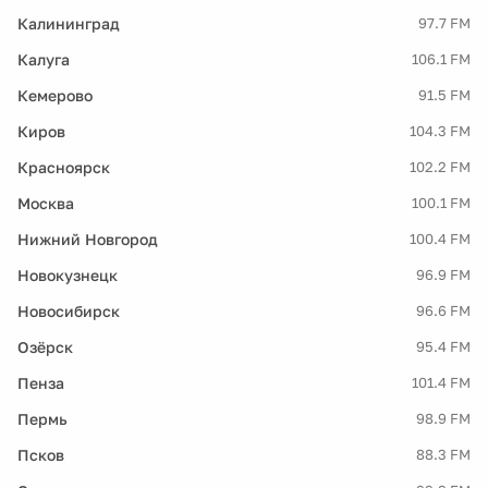
Калининград
97.7 FM
Калуга
106.1 FM
Кемерово
91.5 FM
Киров
104.3 FM
Красноярск
102.2 FM
Москва
100.1 FM
Нижний Новгород
100.4 FM
Новокузнецк
96.9 FM
Новосибирск
96.6 FM
Озёрск
95.4 FM
Пенза
101.4 FM
Пермь
98.9 FM
Псков
88.3 FM