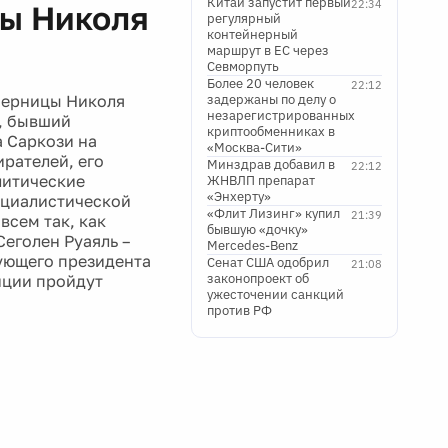
Китай запустит первый
22:34
ы Николя
регулярный
контейнерный
маршрут в ЕС через
Севморпуть
Более 20 человек
22:12
перницы Николя
задержаны по делу о
незарегистрированных
д, бывший
криптообменниках в
 Саркози на
«Москва-Сити»
рателей, его
Минздрав добавил в
22:12
литические
ЖНВЛП препарат
«Энхерту»
социалистической
«Флит Лизинг» купил
21:39
всем так, как
бывшую «дочку»
Сеголен Руаяль –
Mercedes-Benz
вующего президента
Сенат США одобрил
21:08
законопроект об
нции пройдут
ужесточении санкций
против РФ