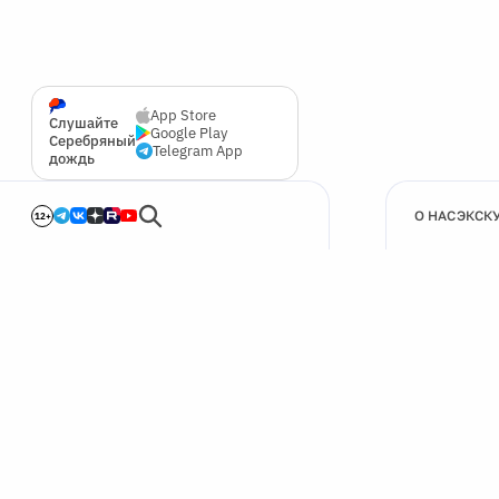
App Store
Слушайте
Google Play
Серебряный
Telegram App
дождь
О НАС
ЭКСК
12+
🍪
Мы используем cookie для улучшения работы сайта.