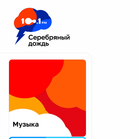
Москва 100.1 FM
Апатиты
Астрахань
Волгоград
Вологда
Екатеринбург
Иваново
Казань
Калининград
Калуга