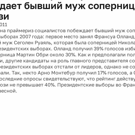
дает бывший муж соперниц
зи
011
на праймериз социалистов побеждает бывший муж со
выборах 2007 года: первое место занял Франсуа Оллан
 муж Сеголен Руаяль, которая была соперницей Никола
зидентских выборах. Олланд получил 39% голосов изби
ерница Мартин Обри около 30%. Как и предполагали по
и, другие кандидаты на роль главного представителя 
резидентских выборах отстали от лидеров, однако не со
ли. Так, некто Арно Монтебур получил 17% голосов, а 
Последние опросы свидетельствуют, что рейтинг дейст
ози не превышает 40%. Президентские выборы во Фра
весной.