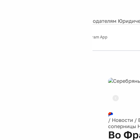
События
Контакты
О нас
Экскурсии
Silver Studio
Рекламодателям
Юридиче
Слушайте
App Store
Google Play
Telegram App
Серебряный
дождь
12+
Реклама
/
Новости
/
соперницы 
Во Фр