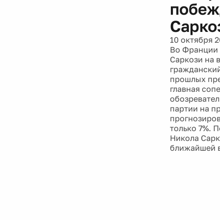
побеж
Сарко
10 октября 2
Во Франции 
Саркози на 
гражданский
прошлых пре
главная соп
обозревател
партии на п
прогнозирова
только 7%. 
Никола Сарк
ближайшей 