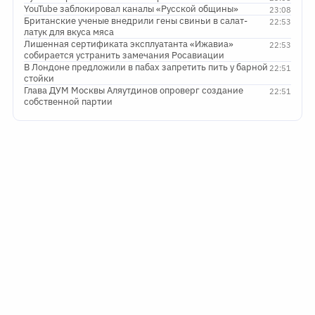
YouTube заблокировал каналы «Русской общины»
23:08
Британские ученые внедрили гены свиньи в салат-
22:53
латук для вкуса мяса
Лишенная сертификата эксплуатанта «Ижавиа»
22:53
собирается устранить замечания Росавиации
В Лондоне предложили в пабах запретить пить у барной
22:51
стойки
Глава ДУМ Москвы Аляутдинов опроверг создание
22:51
собственной партии