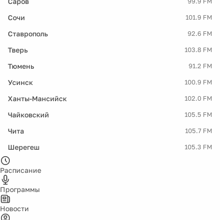
Саров
99.9 FM
Сочи
101.9 FM
Ставрополь
92.6 FM
Тверь
103.8 FM
Тюмень
91.2 FM
Усинск
100.9 FM
Ханты-Мансийск
102.0 FM
Чайковский
105.5 FM
Чита
105.7 FM
Шерегеш
105.3 FM
Расписание
Программы
Новости