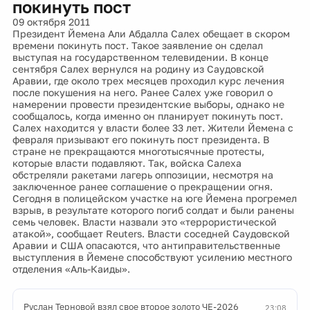
покинуть пост
09 октября 2011
Президент Йемена Али Абдалла Салех обещает в скором
времени покинуть пост. Такое заявление он сделал
выступая на государственном телевидении. В конце
сентября Салех вернулся на родину из Саудовской
Аравии, где около трех месяцев проходил курс лечения
после покушения на него. Ранее Салех уже говорил о
намерении провести президентские выборы, однако не
сообщалось, когда именно он планирует покинуть пост.
Салех находится у власти более 33 лет. Жители Йемена с
февраля призывают его покинуть пост президента. В
стране не прекращаются многотысячные протесты,
которые власти подавляют. Так, войска Салеха
обстреляли ракетами лагерь оппозиции, несмотря на
заключенное ранее соглашение о прекращении огня.
Сегодня в полицейском участке на юге Йемена прогремел
взрыв, в результате которого погиб солдат и были ранены
семь человек. Власти назвали это «террористической
атакой», сообщает Reuters. Власти соседней Саудовской
Аравии и США опасаются, что антиправительственные
выступления в Йемене способствуют усилению местного
отделения «Аль-Каиды».
Руслан Терновой взял свое второе золото ЧЕ-2026
23:08