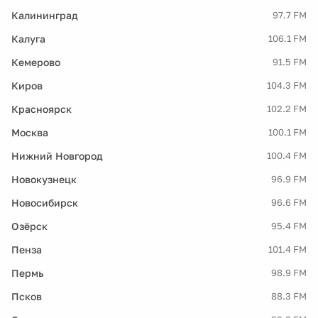
Калининград
97.7 FM
Калуга
106.1 FM
Кемерово
91.5 FM
Киров
104.3 FM
Красноярск
102.2 FM
Москва
100.1 FM
Нижний Новгород
100.4 FM
Новокузнецк
96.9 FM
Новосибирск
96.6 FM
Озёрск
95.4 FM
Пенза
101.4 FM
Пермь
98.9 FM
Псков
88.3 FM