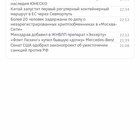
наследия ЮНЕСКО
Китай запустит первый регулярный контейнерный
22:34
маршрут в ЕС через Севморпуть
Более 20 человек задержаны по делу о
22:12
незарегистрированных криптообменниках в «Москва-
Сити»
Минздрав добавил в ЖНВЛП препарат «Энхерту»
22:12
«Флит Лизинг» купил бывшую «дочку» Mercedes-Benz
21:39
Сенат США одобрил законопроект об ужесточении
21:08
санкций против РФ