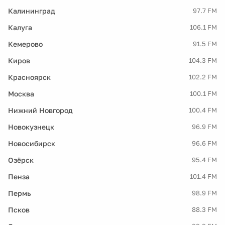
Калининград
97.7 FM
Калуга
106.1 FM
Кемерово
91.5 FM
Киров
104.3 FM
Красноярск
102.2 FM
Москва
100.1 FM
Нижний Новгород
100.4 FM
Новокузнецк
96.9 FM
Новосибирск
96.6 FM
Озёрск
95.4 FM
Пенза
101.4 FM
Пермь
98.9 FM
Псков
88.3 FM