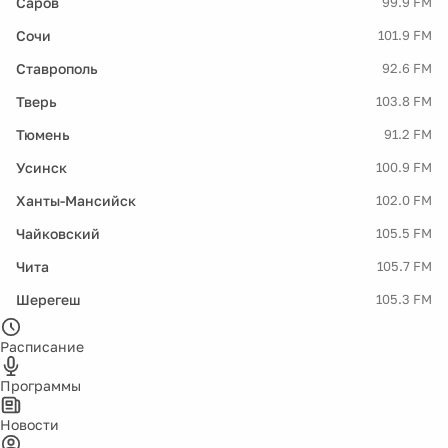
Саров
99.9 FM
Сочи
101.9 FM
Ставрополь
92.6 FM
Тверь
103.8 FM
Тюмень
91.2 FM
Усинск
100.9 FM
Ханты-Мансийск
102.0 FM
Чайковский
105.5 FM
Чита
105.7 FM
Шерегеш
105.3 FM
Расписание
Программы
Новости