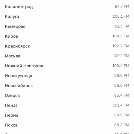
Калининград
97.7 FM
Калуга
106.1 FM
Кемерово
91.5 FM
Киров
104.3 FM
Красноярск
102.2 FM
Москва
100.1 FM
Нижний Новгород
100.4 FM
Новокузнецк
96.9 FM
Новосибирск
96.6 FM
Озёрск
95.4 FM
Пенза
101.4 FM
Пермь
98.9 FM
Псков
88.3 FM