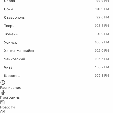
Саров
99.9 FM
Сочи
101.9 FM
Ставрополь
92.6 FM
Тверь
103.8 FM
Тюмень
91.2 FM
Усинск
100.9 FM
Ханты-Мансийск
102.0 FM
Чайковский
105.5 FM
Чита
105.7 FM
Шерегеш
105.3 FM
Расписание
Программы
Новости