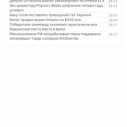
Депутат Останина внесет законопроект об отмене ЕГЭ
18:23
Экс-директору Popcorn Books запросили четыре года
18:23
условно
Баку готов поставлять природный газ Украине
18:23
Безос продал акции Amazon на $350 млн
18:20
Победители олимпиад занимают практически все
18:17
бюджетные места места в вузах
Минэкономики РФ прорабатывает меры поддержки
18:17
потерявших товар селлеров Wildberries