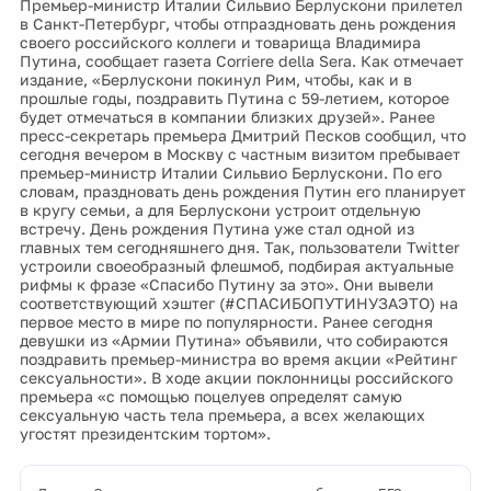
Премьер-министр Италии Сильвио Берлускони прилетел
в Санкт-Петербург, чтобы отпраздновать день рождения
своего российского коллеги и товарища Владимира
Путина, сообщает газета Corriere della Sera. Как отмечает
издание, «Берлускони покинул Рим, чтобы, как и в
прошлые годы, поздравить Путина с 59-летием, которое
будет отмечаться в компании близких друзей». Ранее
пресс-секретарь премьера Дмитрий Песков сообщил, что
сегодня вечером в Москву с частным визитом пребывает
премьер-министр Италии Сильвио Берлускони. По его
словам, праздновать день рождения Путин его планирует
в кругу семьи, а для Берлускони устроит отдельную
встречу. День рождения Путина уже стал одной из
главных тем сегодняшнего дня. Так, пользователи Twitter
устроили своеобразный флешмоб, подбирая актуальные
рифмы к фразе «Спасибо Путину за это». Они вывели
соответствующий хэштег (#СПАСИБОПУТИНУЗАЭТО) на
первое место в мире по популярности. Ранее сегодня
девушки из «Армии Путина» объявили, что собираются
поздравить премьер-министра во время акции «Рейтинг
сексуальности». В ходе акции поклонницы российского
премьера «с помощью поцелуев определят самую
сексуальную часть тела премьера, а всех желающих
угостят президентским тортом».