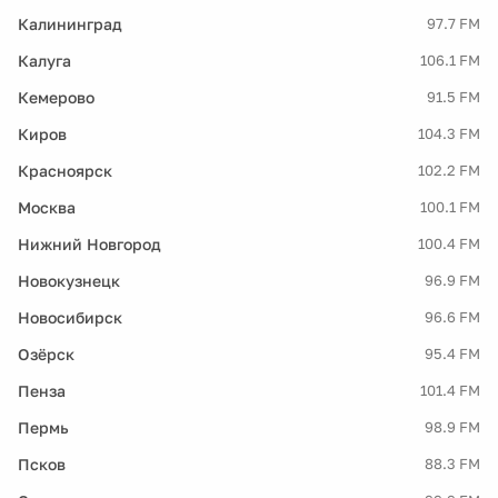
Калининград
97.7 FM
Калуга
106.1 FM
Кемерово
91.5 FM
Киров
104.3 FM
Красноярск
102.2 FM
Москва
100.1 FM
Нижний Новгород
100.4 FM
Новокузнецк
96.9 FM
Новосибирск
96.6 FM
Озёрск
95.4 FM
Пенза
101.4 FM
Пермь
98.9 FM
Псков
88.3 FM