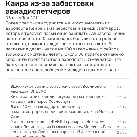
Каира из-за забастовки
авиадиспетчеров
06 октября 2011
Более трех тысяч туристов не могут вылететь из
аэропорта Каира из-за забастовки авиадиспетчеров,
которые требуют повышения зарплаты. Авиасообщение
почти полностью блокировано, большинство рейсов
отложено, самолеты ждут возможности вылета. За
последние десять часов из 100 задержанных рейсов
только 20 смогли вылететь, около 80 полетов отменено,
сообщили представители аэропорта. Отмечается, что
бастующие согласились полностью восстановить
внутреннее авиасообщение между городами страны.
ВДНХ может войти в основной список Всемирного
23:05
наследия ЮНЕСКО
Китай запустит первый регулярный контейнерный
22:34
маршрут в ЕС через Севморпуть
Более 20 человек задержаны по делу о
22:12
незарегистрированных криптообменниках в «Москва-
Сити»
Минздрав добавил в ЖНВЛП препарат «Энхерту»
22:12
«Флит Лизинг» купил бывшую «дочку» Mercedes-Benz
21:39
Сенат США одобрил законопроект об ужесточении
21:08
санкций против РФ