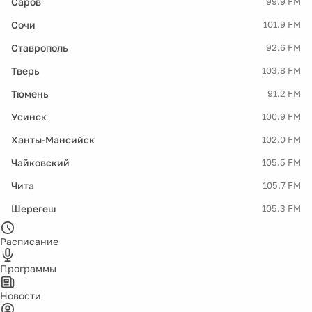
Саров
99.9 FM
Сочи
101.9 FM
Ставрополь
92.6 FM
Тверь
103.8 FM
Тюмень
91.2 FM
Усинск
100.9 FM
Ханты-Мансийск
102.0 FM
Чайковский
105.5 FM
Чита
105.7 FM
Шерегеш
105.3 FM
Расписание
Программы
Новости