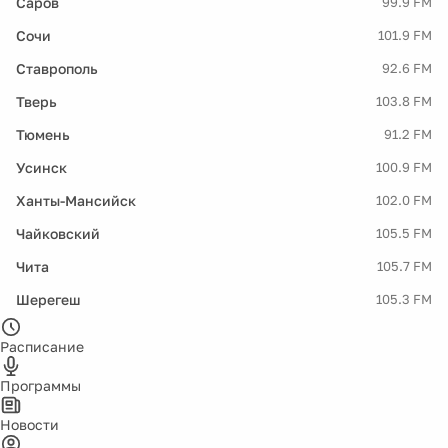
Саров
99.9 FM
Сочи
101.9 FM
Ставрополь
92.6 FM
Тверь
103.8 FM
Тюмень
91.2 FM
Усинск
100.9 FM
Ханты-Мансийск
102.0 FM
Чайковский
105.5 FM
Чита
105.7 FM
Шерегеш
105.3 FM
Расписание
Программы
Новости