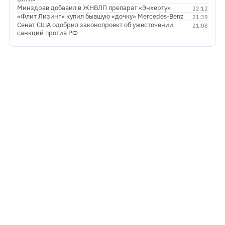
Минздрав добавил в ЖНВЛП препарат «Энхерту»
22:12
«Флит Лизинг» купил бывшую «дочку» Mercedes-Benz
21:39
Сенат США одобрил законопроект об ужесточении
21:08
санкций против РФ