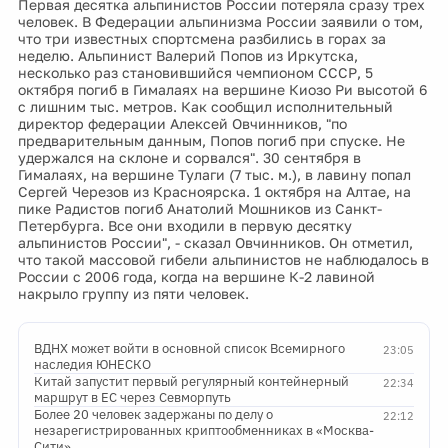
Первая десятка альпинистов России потеряла сразу трех
человек. В Федерации альпинизма России заявили о том,
что три известных спортсмена разбились в горах за
неделю. Альпинист Валерий Попов из Иркутска,
несколько раз становившийся чемпионом СССР, 5
октября погиб в Гималаях на вершине Киозо Ри высотой 6
с лишним тыс. метров. Как сообщил исполнительный
директор федерации Алексей Овчинников, "по
предварительным данным, Попов погиб при спуске. Не
удержался на склоне и сорвался". 30 сентября в
Гималаях, на вершине Тулаги (7 тыс. м.), в лавину попал
Сергей Черезов из Красноярска. 1 октября на Алтае, на
пике Радистов погиб Анатолий Мошников из Санкт-
Петербурга. Все они входили в первую десятку
альпинистов России", - сказал Овчинников. Он отметил,
что такой массовой гибели альпинистов не наблюдалось в
России с 2006 года, когда на вершине К-2 лавиной
накрыло группу из пяти человек.
ВДНХ может войти в основной список Всемирного
23:05
наследия ЮНЕСКО
Китай запустит первый регулярный контейнерный
22:34
маршрут в ЕС через Севморпуть
Более 20 человек задержаны по делу о
22:12
незарегистрированных криптообменниках в «Москва-
Сити»