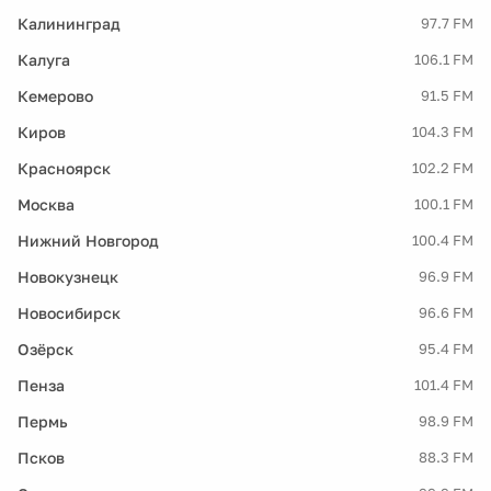
Калининград
97.7 FM
Калуга
106.1 FM
Кемерово
91.5 FM
Киров
104.3 FM
Красноярск
102.2 FM
Москва
100.1 FM
Нижний Новгород
100.4 FM
Новокузнецк
96.9 FM
Новосибирск
96.6 FM
Озёрск
95.4 FM
Пенза
101.4 FM
Пермь
98.9 FM
Псков
88.3 FM