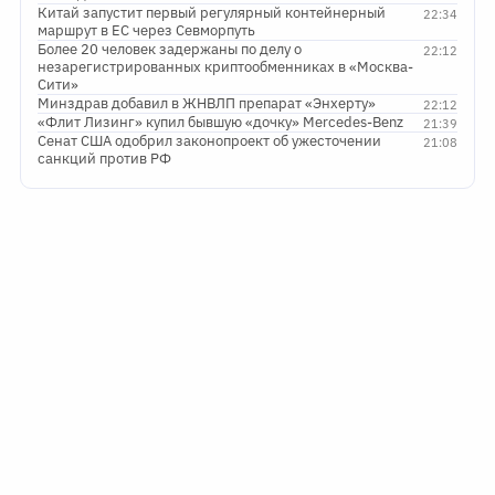
Китай запустит первый регулярный контейнерный
22:34
маршрут в ЕС через Севморпуть
Более 20 человек задержаны по делу о
22:12
незарегистрированных криптообменниках в «Москва-
Сити»
Минздрав добавил в ЖНВЛП препарат «Энхерту»
22:12
«Флит Лизинг» купил бывшую «дочку» Mercedes-Benz
21:39
Сенат США одобрил законопроект об ужесточении
21:08
санкций против РФ