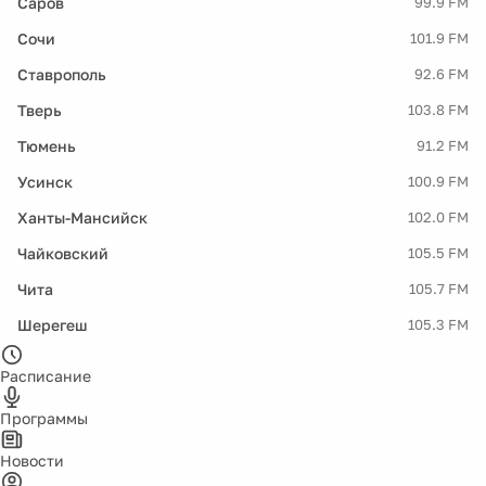
Саров
99.9 FM
Сочи
101.9 FM
Ставрополь
92.6 FM
Тверь
103.8 FM
Тюмень
91.2 FM
Усинск
100.9 FM
Ханты-Мансийск
102.0 FM
Чайковский
105.5 FM
Чита
105.7 FM
Шерегеш
105.3 FM
Расписание
Программы
Новости