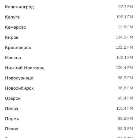
Калининград
97.7 FM
Калуга
106.1 FM
Кемерово
91.5 FM
Киров
104.3 FM
Красноярск
102.2 FM
Москва
100.1 FM
Нижний Новгород
100.4 FM
Новокузнецк
96.9 FM
Новосибирск
96.6 FM
Озёрск
95.4 FM
Пенза
101.4 FM
Пермь
98.9 FM
Псков
88.3 FM