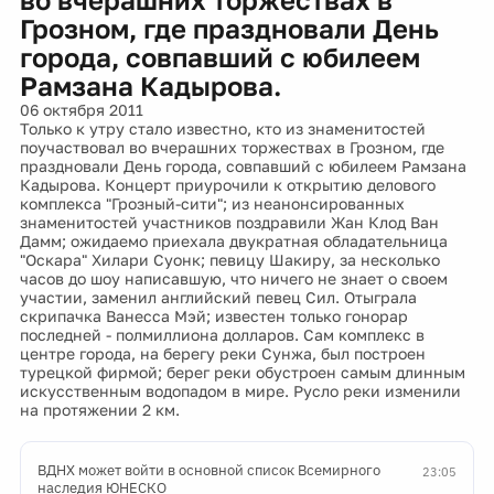
Грозном, где праздновали День
города, совпавший с юбилеем
Рамзана Кадырова.
06 октября 2011
Только к утру стало известно, кто из знаменитостей
поучаствовал во вчерашних торжествах в Грозном, где
праздновали День города, совпавший с юбилеем Рамзана
Кадырова. Концерт приурочили к открытию делового
комплекса "Грозный-сити"; из неанонсированных
знаменитостей участников поздравили Жан Клод Ван
Дамм; ожидаемо приехала двукратная обладательница
"Оскара" Хилари Суонк; певицу Шакиру, за несколько
часов до шоу написавшую, что ничего не знает о своем
участии, заменил английский певец Сил. Отыграла
скрипачка Ванесса Мэй; известен только гонорар
последней - полмиллиона долларов. Сам комплекс в
центре города, на берегу реки Сунжа, был построен
турецкой фирмой; берег реки обустроен самым длинным
искусственным водопадом в мире. Русло реки изменили
на протяжении 2 км.
ВДНХ может войти в основной список Всемирного
23:05
наследия ЮНЕСКО