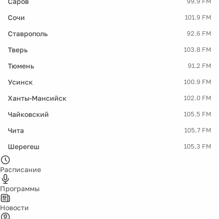
Саров
99.9 FM
Сочи
101.9 FM
Ставрополь
92.6 FM
Тверь
103.8 FM
Тюмень
91.2 FM
Усинск
100.9 FM
Ханты-Мансийск
102.0 FM
Чайковский
105.5 FM
Чита
105.7 FM
Шерегеш
105.3 FM
Расписание
Программы
Новости