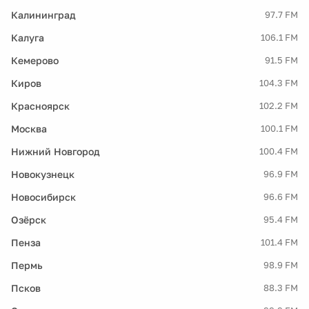
Калининград
97.7 FM
Калуга
106.1 FM
Кемерово
91.5 FM
Киров
104.3 FM
Красноярск
102.2 FM
Москва
100.1 FM
Нижний Новгород
100.4 FM
Новокузнецк
96.9 FM
Новосибирск
96.6 FM
Озёрск
95.4 FM
Пенза
101.4 FM
Пермь
98.9 FM
Псков
88.3 FM