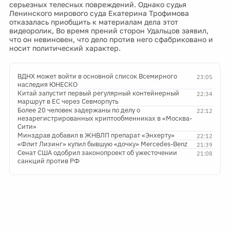
серьезных телесных повреждений. Однако судья
Ленинского мирового суда Екатерина Трофимова
отказалась приобщить к материалам дела этот
видеоролик, Во время прений сторон Удальцов заявил,
что он невиновен, что дело против него сфабриковано и
носит политический характер.
ВДНХ может войти в основной список Всемирного
23:05
наследия ЮНЕСКО
Китай запустит первый регулярный контейнерный
22:34
маршрут в ЕС через Севморпуть
Более 20 человек задержаны по делу о
22:12
незарегистрированных криптообменниках в «Москва-
Сити»
Минздрав добавил в ЖНВЛП препарат «Энхерту»
22:12
«Флит Лизинг» купил бывшую «дочку» Mercedes-Benz
21:39
Сенат США одобрил законопроект об ужесточении
21:08
санкций против РФ