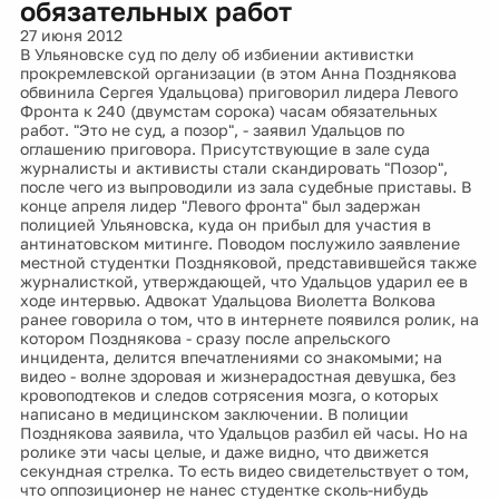
обязательных работ
27 июня 2012
В Ульяновске суд по делу об избиении активистки
прокремлевской организации (в этом Анна Позднякова
обвинила Сергея Удальцова) приговорил лидера Левого
Фронта к 240 (двумстам сорока) часам обязательных
работ. "Это не суд, а позор", - заявил Удальцов по
оглашению приговора. Присутствующие в зале суда
журналисты и активисты стали скандировать "Позор",
после чего из выпроводили из зала судебные приставы. В
конце апреля лидер "Левого фронта" был задержан
полицией Ульяновска, куда он прибыл для участия в
антинатовском митинге. Поводом послужило заявление
местной студентки Поздняковой, представившейся также
журналисткой, утверждающей, что Удальцов ударил ее в
ходе интервью. Адвокат Удальцова Виолетта Волкова
ранее говорила о том, что в интернете появился ролик, на
котором Позднякова - сразу после апрельского
инцидента, делится впечатлениями со знакомыми; на
видео - волне здоровая и жизнерадостная девушка, без
кровоподтеков и следов сотрясения мозга, о которых
написано в медицинском заключении. В полиции
Позднякова заявила, что Удальцов разбил ей часы. Но на
ролике эти часы целые, и даже видно, что движется
секундная стрелка. То есть видео свидетельствует о том,
что оппозиционер не нанес студентке сколь-нибудь