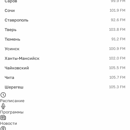
Саров
99.9 FM
Сочи
101.9 FM
Ставрополь
92.6 FM
Тверь
103.8 FM
Тюмень
91.2 FM
Усинск
100.9 FM
Ханты-Мансийск
102.0 FM
Чайковский
105.5 FM
Чита
105.7 FM
Шерегеш
105.3 FM
Расписание
Программы
Новости