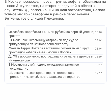
В Москве произошел провал грунта: асфальт обвалился на
шоссе Энтузиастов, на стороне, ведущий в область:
слушатель СД, позвонивший на наш автоответчик, назвал
точное место - светофоне в районе пересечения
Энтузиастов с улицей Плеханова.
«Колобок» заработал 143 млн рублей за первый уикенд
13:04
проката
В Смоленске школьницу отправили под суд за
13:04
прикуренную от Вечного огня сигарету
Фанаты Гарри Поттера заставили поменять маршрут
13:04
прокладки кабеля из-за «могилы Добби»
До 75 выросло число пострадавших от налета дронов в
13:04
Нижнекамске
В Москве на этой неделе ожидается заметное
12:16
похолодание
ЦБ рекомендовал кредиторам поддержать
12:16
предпринимателей, пострадавших от терактов