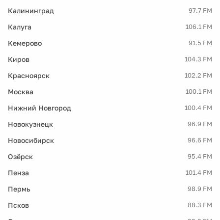
Калининград
97.7 FM
Калуга
106.1 FM
Кемерово
91.5 FM
Киров
104.3 FM
Красноярск
102.2 FM
Москва
100.1 FM
Нижний Новгород
100.4 FM
Новокузнецк
96.9 FM
Новосибирск
96.6 FM
Озёрск
95.4 FM
Пенза
101.4 FM
Пермь
98.9 FM
Псков
88.3 FM