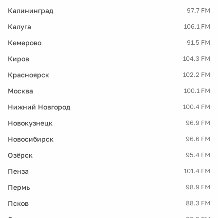
Калининград
97.7 FM
Калуга
106.1 FM
Кемерово
91.5 FM
Киров
104.3 FM
Красноярск
102.2 FM
Москва
100.1 FM
Нижний Новгород
100.4 FM
Новокузнецк
96.9 FM
Новосибирск
96.6 FM
Озёрск
95.4 FM
Пенза
101.4 FM
Пермь
98.9 FM
Псков
88.3 FM