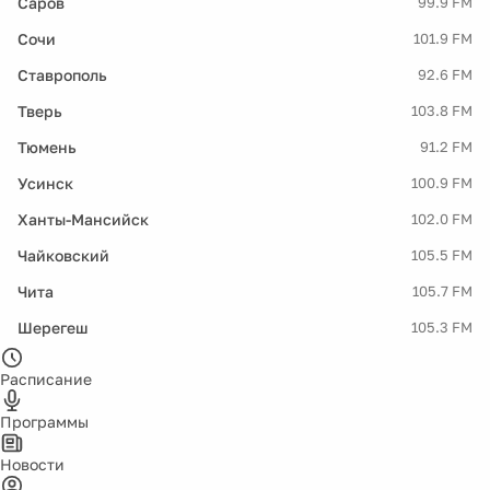
Саров
99.9 FM
Сочи
101.9 FM
Ставрополь
92.6 FM
Тверь
103.8 FM
Тюмень
91.2 FM
Усинск
100.9 FM
Ханты-Мансийск
102.0 FM
Чайковский
105.5 FM
Чита
105.7 FM
Шерегеш
105.3 FM
Расписание
Программы
Новости