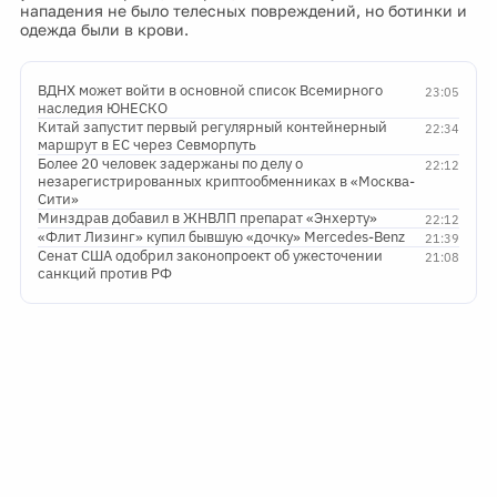
нападения не было телесных повреждений, но ботинки и
одежда были в крови.
ВДНХ может войти в основной список Всемирного
23:05
наследия ЮНЕСКО
Китай запустит первый регулярный контейнерный
22:34
маршрут в ЕС через Севморпуть
Более 20 человек задержаны по делу о
22:12
незарегистрированных криптообменниках в «Москва-
Сити»
Минздрав добавил в ЖНВЛП препарат «Энхерту»
22:12
«Флит Лизинг» купил бывшую «дочку» Mercedes-Benz
21:39
Сенат США одобрил законопроект об ужесточении
21:08
санкций против РФ