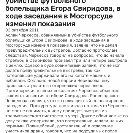
убийстве футбольного
болельщика Егора Свиридова, в
ходе заседания в Мосгорсуде
изменил показания
03 октября 2011
Аслан Черкесов, обвиняемый в убийстве футбольного
болельщика Егора Свиридова, в ходе заседания в
Мосгорсуде изменил показания, заявив, что не делал
предупредительных выстрелов. Согласно протоколам
следствия, Черкесов говорил на допросах, что до начала
стрельбы в Свиридова произвел три или четыре выстрела
в землю. Однако в суде обвиняемый заявил, что не мог
делать предупредительные выстрелы, так как
потерпевшие удерживали его на капоте машины и
избивали. Согласно новой версии Черкесова, ему
пришлось стрелять в потерпевших через плечо.
Противоречия в своих показаниях Черкесов объяснил
шоком от известия о гибели Свиридова. Ранее адвокат
Черкесова заявлял, что его подзащитный не планировал
нападения. Прокуратура настаивала на том, что Черкесов
не мог не понимать, к чему приведет выстрел из
травматического пистолета в упор. Другие обвиняемые по
делу также утверждали, что потерпевшие напали на них
первыми. Полицейский, доставлявший в отделение
участников драки, говорил, что на подсудимых после