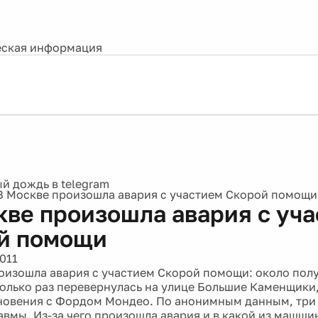
ская информация
В Москве произошла авария с участием Скорой помощи
кве произошла авария с уч
й помощи
011
оизошла авария с участием Скорой помощи: около полу
олько раз перевернулась на улице Большие Каменщики,
новения с Фордом Мондео. По анонимным данным, три
авмы. Из-за чего произошла авария и в какой из мащши