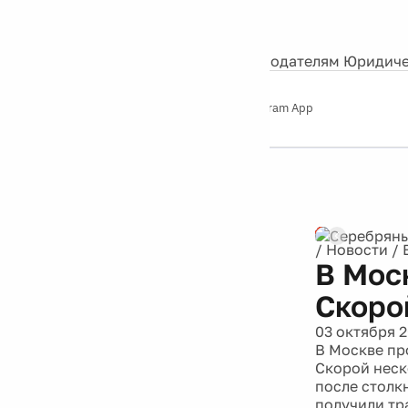
События
Контакты
О нас
Экскурсии
Silver Studio
Рекламодателям
Юридиче
Слушайте
App Store
Google Play
Telegram App
Серебряный
дождь
12+
Реклама
/
Новости
/
В Мос
Скоро
03 октября 2
В Москве пр
Скорой неск
после столк
получили тр