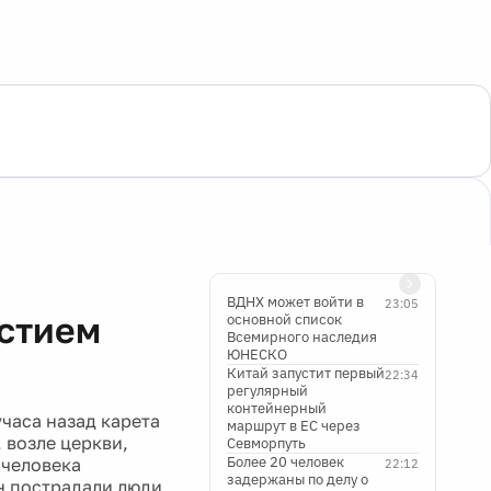
ВДНХ может войти в
23:05
астием
основной список
Всемирного наследия
ЮНЕСКО
Китай запустит первый
22:34
регулярный
контейнерный
часа назад карета
маршрут в ЕС через
 возле церкви,
Севморпуть
Более 20 человек
 человека
22:12
задержаны по делу о
н пострадали люди