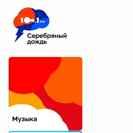
Москва 100.1 FM
Апатиты
Астрахань
Волгоград
Вологда
Екатеринбург
Иваново
Казань
Калининград
Калуга