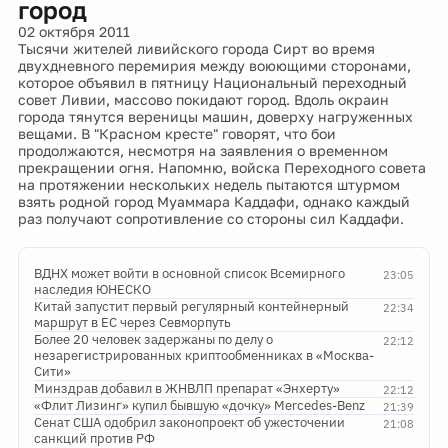
город
02 октября 2011
Тысячи жителей ливийского города Сирт во время
двухдневного перемирия между воюющими сторонами,
которое объявил в пятницу Национальный переходный
совет Ливии, массово покидают город. Вдоль окраин
города тянутся вереницы машин, доверху нагруженных
вещами. В "Красном кресте" говорят, что бои
продолжаются, несмотря на заявления о временном
прекращении огня. Напомню, войска Переходного совета
на протяжении нескольких недель пытаются штурмом
взять родной город Муаммара Каддафи, однако каждый
раз получают сопротивление со стороны сил Каддафи.
ВДНХ может войти в основной список Всемирного
23:05
наследия ЮНЕСКО
Китай запустит первый регулярный контейнерный
22:34
маршрут в ЕС через Севморпуть
Более 20 человек задержаны по делу о
22:12
незарегистрированных криптообменниках в «Москва-
Сити»
Минздрав добавил в ЖНВЛП препарат «Энхерту»
22:12
«Флит Лизинг» купил бывшую «дочку» Mercedes-Benz
21:39
Сенат США одобрил законопроект об ужесточении
21:08
санкций против РФ