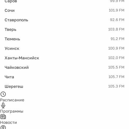
Саров
99.9 FM
Сочи
101.9 FM
Ставрополь
92.6 FM
Тверь
103.8 FM
Тюмень
91.2 FM
Усинск
100.9 FM
Ханты-Мансийск
102.0 FM
Чайковский
105.5 FM
Чита
105.7 FM
Шерегеш
105.3 FM
Расписание
Программы
Новости