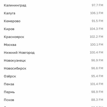
Калининград
97.7 FM
Калуга
106.1 FM
Кемерово
91.5 FM
Киров
104.3 FM
Красноярск
102.2 FM
Москва
100.1 FM
Нижний Новгород
100.4 FM
Новокузнецк
96.9 FM
Новосибирск
96.6 FM
Озёрск
95.4 FM
Пенза
101.4 FM
Пермь
98.9 FM
Псков
88.3 FM