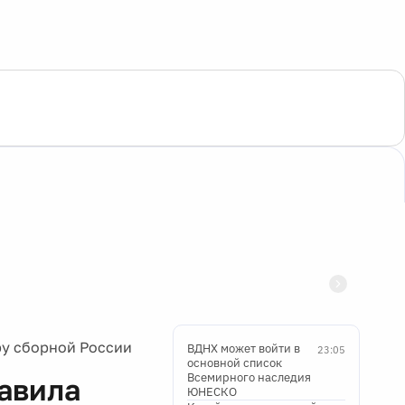
ру сборной России
ВДНХ может войти в
23:05
основной список
Всемирного наследия
авила
ЮНЕСКО