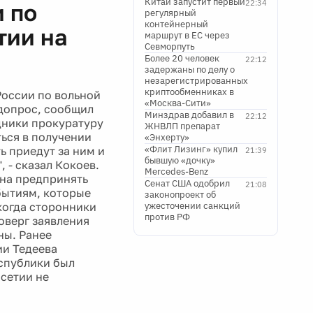
Китай запустит первый
22:34
 по
регулярный
контейнерный
тии на
маршрут в ЕС через
Севморпуть
Более 20 человек
22:12
задержаны по делу о
незарегистрированных
криптообменниках в
оссии по вольной
«Москва-Сити»
 допрос, сообщил
Минздрав добавил в
22:12
дники прокуратуру
ЖНВЛП препарат
ться в получении
«Энхерту»
«Флит Лизинг» купил
ь приедут за ним и
21:39
бывшую «дочку»
, - сказал Кокоев.
Mercedes-Benz
ена предпринять
Сенат США одобрил
21:08
бытиям, которые
законопроект об
когда сторонники
ужесточении санкций
против РФ
оверг заявления
ны. Ранее
ии Тедеева
еспублики был
Осетии не