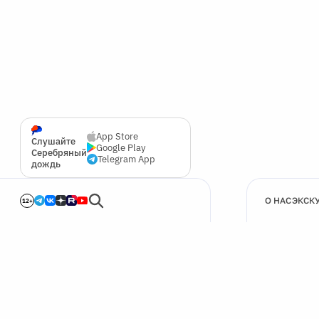
App Store
Слушайте
Google Play
Серебряный
Telegram App
дождь
О НАС
ЭКСК
12+