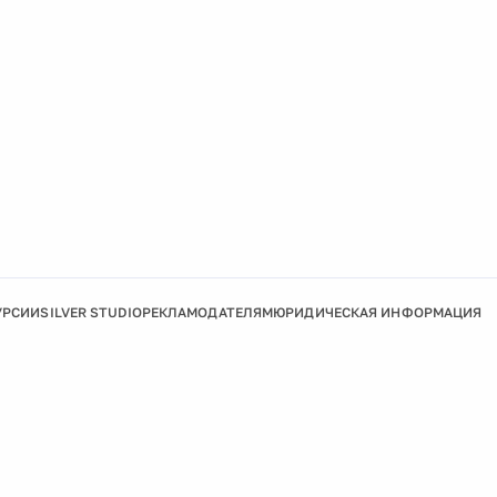
УРСИИ
SILVER STUDIO
РЕКЛАМОДАТЕЛЯМ
ЮРИДИЧЕСКАЯ ИНФОРМАЦИЯ