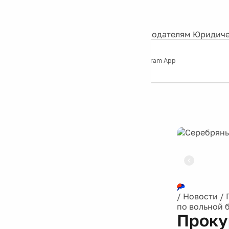
События
Контакты
О нас
Экскурсии
Silver Studio
Рекламодателям
Юридиче
Слушайте
App Store
Google Play
Telegram App
Серебряный
дождь
12+
Реклама
/
Новости
/
по вольной 
Проку