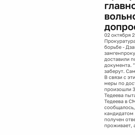
главн
вольн
допро
02 октября 2
Прокуратура
борьбе - Дз
замгенпроку
доставили п
документа. "
заберут. Сам
В связи с э
меры по дос
произошли 3
Тедеева пыт
Тедеева в С
сообщалось,
кандидатом 
получен отв
проживает, а