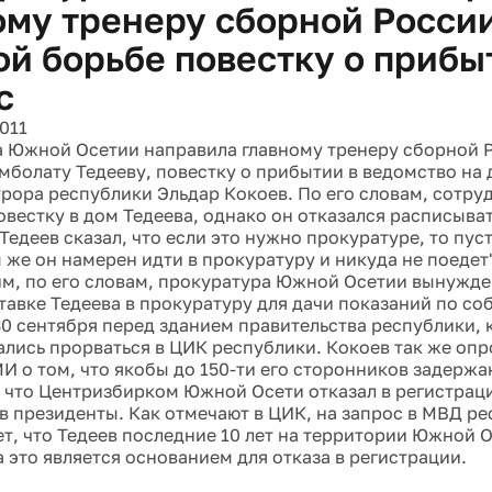
ому тренеру сборной России
ой борьбе повестку о прибы
с
011
 Южной Осетии направила главному тренеру сборной Р
амболату Тедееву, повестку о прибытии в ведомство на
рора республики Эльдар Кокоев. По его словам, сотру
овестку в дом Тедеева, однако он отказался расписыва
Тедеев сказал, что если это нужно прокуратуре, то пуст
 же он намерен идти в прокуратуру и никуда не поедет"
тим, по его словам, прокуратура Южной Осетии вынужд
тавке Тедеева в прокуратуру для дачи показаний по со
0 сентября перед зданием правительства республики, 
ались прорваться в ЦИК республики. Кокоев так же опр
МИ о том, что якобы до 150-ти его сторонников задержа
 что Центризбирком Южной Осети отказал в регистрац
в президенты. Как отмечают в ЦИК, на запрос в МВД р
ет, что Тедеев последние 10 лет на территории Южной 
 это является основанием для отказа в регистрации.