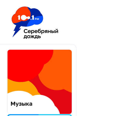
Москва 100.1 FM
Апатиты
Астрахань
Волгоград
Вологда
Екатеринбург
Иваново
Казань
Калининград
Калуга