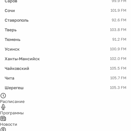
Саров
99.9 FM
Сочи
101.9 FM
Ставрополь
92.6 FM
Тверь
103.8 FM
Тюмень
91.2 FM
Усинск
100.9 FM
Ханты-Мансийск
102.0 FM
Чайковский
105.5 FM
Чита
105.7 FM
Шерегеш
105.3 FM
Расписание
Программы
Новости