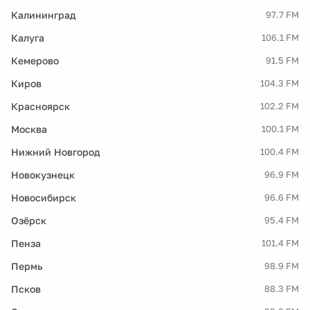
Калининград
97.7 FM
Калуга
106.1 FM
Кемерово
91.5 FM
Киров
104.3 FM
Красноярск
102.2 FM
Москва
100.1 FM
Нижний Новгород
100.4 FM
Новокузнецк
96.9 FM
Новосибирск
96.6 FM
Озёрск
95.4 FM
Пенза
101.4 FM
Пермь
98.9 FM
Псков
88.3 FM