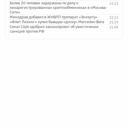
Более 20 человек задержаны по делу о
22:12
незарегистрированных криптообменниках в «Москва-
Сити»
Минздрав добавил в ЖНВЛП препарат «Энхерту»
22:12
«Флит Лизинг» купил бывшую «дочку» Mercedes-Benz
21:39
Сенат США одобрил законопроект об ужесточении
21:08
санкций против РФ