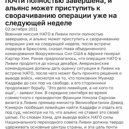
почти полностью завершена, и
альянс может приступить к
сворачиванию операции уже на
следующей неделе
02 октября 2011
Военная миссия НАТО в Ливии почти полностью
завершена, и альянс может приступить к сворачиванию
операции уже на следующей неделе, после встречи
лидеров в Брюсселе, сказал глава объединенного
командования Вооруженных Сил США в Африке генерал
Картер Хэм. Ранее предполагалось, что операция НАТО в
Ливии продлится до конца декабря. Американские
командующие должны дать оценку ситуации в Ливии на
встрече НАТО, после чего может быть принято решение о
выводе войск, несмотря на то, что полковник Муамар
Каддафи до сих пор на свободе, а его сторонники
продолжают борьбу. "Это дело ливийцев, а не кого-то
еще", - заявил Хэм. В середине сентября во время
совместного с президентом Франции Никола Саркози
визита в Ливию премьер-министр Великобритании Дэвид
Кэмерон пообещал ливийцам найти Каддафи и отдать его
под суд, несмотря на то, что альянс не ставил это своей
целью. По словам Хэма, для вывода войск НАТО силы
Национального переходного совета Ливии должны твердо
удерживать основные центры страны, и эта цель почти