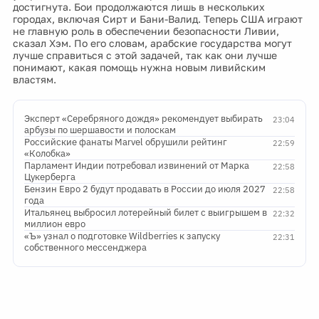
достигнута. Бои продолжаются лишь в нескольких
городах, включая Сирт и Бани-Валид. Теперь США играют
не главную роль в обеспечении безопасности Ливии,
сказал Хэм. По его словам, арабские государства могут
лучше справиться с этой задачей, так как они лучше
понимают, какая помощь нужна новым ливийским
властям.
Эксперт «Серебряного дождя» рекомендует выбирать
23:04
арбузы по шершавости и полоскам
Российские фанаты Marvel обрушили рейтинг
22:59
«Колобка»
Парламент Индии потребовал извинений от Марка
22:58
Цукерберга
Бензин Евро 2 будут продавать в России до июля 2027
22:58
года
Итальянец выбросил лотерейный билет с выигрышем в
22:32
миллион евро
«Ъ» узнал о подготовке Wildberries к запуску
22:31
собственного мессенджера