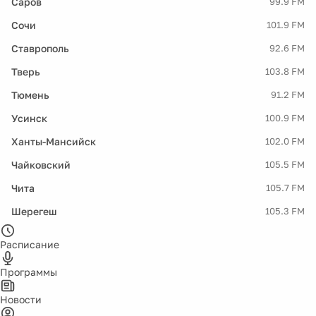
Саров
99.9 FM
Сочи
101.9 FM
Ставрополь
92.6 FM
Тверь
103.8 FM
Тюмень
91.2 FM
Усинск
100.9 FM
Ханты-Мансийск
102.0 FM
Чайковский
105.5 FM
Чита
105.7 FM
Шерегеш
105.3 FM
Расписание
Программы
Новости