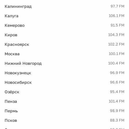
Калининград
97.7 FM
Калуга
106.1 FM
Кемерово
91.5 FM
Киров
104.3 FM
Красноярск
102.2 FM
Москва
100.1 FM
Нижний Новгород
100.4 FM
Новокузнецк
96.9 FM
Новосибирск
96.6 FM
Озёрск
95.4 FM
Пенза
101.4 FM
Пермь
98.9 FM
Псков
88.3 FM