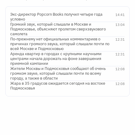
Экс-директор Popcorn Books получил четыре года
14:41
условно
Громкий звук, который слышали в Москве и
13:04
Подмосковье, объясняют пролетом сверхзвукового
самолета
По-прежнему нет официальных комментариев о
12:31
причинах громкого звука, который слышали почти по
всей Москве и Подмосковью
Аренда квартир в городах с крупными научными
12:31
центрами начала дорожать на фоне завершения
приемной кампании
Жители Москвы и Подмосковья сообщают об очень
12:08
громком звуке, который слышали почти по всему
городу, а также в области
Жара в 35 градусов ожидается сегодня на востоке
12:08
Подмосковья