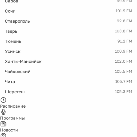
Саров
99.9 FM
Сочи
101.9 FM
Ставрополь
92.6 FM
Тверь
103.8 FM
Тюмень
91.2 FM
Усинск
100.9 FM
Ханты-Мансийск
102.0 FM
Чайковский
105.5 FM
Чита
105.7 FM
Шерегеш
105.3 FM
Расписание
Программы
Новости