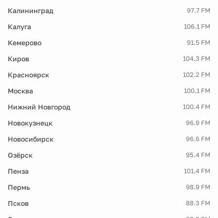
Калининград
97.7 FM
Калуга
106.1 FM
Кемерово
91.5 FM
Киров
104.3 FM
Красноярск
102.2 FM
Москва
100.1 FM
Нижний Новгород
100.4 FM
Новокузнецк
96.9 FM
Новосибирск
96.6 FM
Озёрск
95.4 FM
Пенза
101.4 FM
Пермь
98.9 FM
Псков
88.3 FM