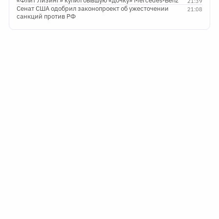
«Флит Лизинг» купил бывшую «дочку» Mercedes-Benz
21:39
Сенат США одобрил законопроект об ужесточении
21:08
санкций против РФ