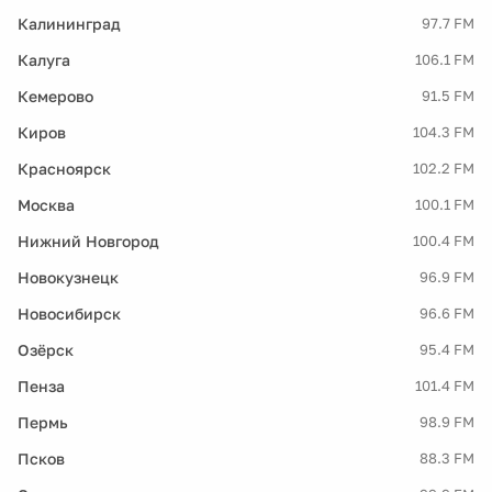
Калининград
97.7 FM
Калуга
106.1 FM
Кемерово
91.5 FM
Киров
104.3 FM
Красноярск
102.2 FM
Москва
100.1 FM
Нижний Новгород
100.4 FM
Новокузнецк
96.9 FM
Новосибирск
96.6 FM
Озёрск
95.4 FM
Пенза
101.4 FM
Пермь
98.9 FM
Псков
88.3 FM