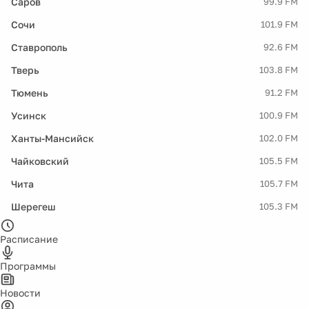
Саров
99.9 FM
Сочи
101.9 FM
Ставрополь
92.6 FM
Тверь
103.8 FM
Тюмень
91.2 FM
Усинск
100.9 FM
Ханты-Мансийск
102.0 FM
Чайковский
105.5 FM
Чита
105.7 FM
Шерегеш
105.3 FM
Расписание
Программы
Новости