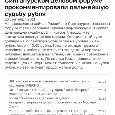
Сингапурском деловом форуме
прокомментировали дальнейшую
судьбу рубля
26 сентября 2011
На проходящем сейчас Российско-Сингапурском деловом
форуме глава Сбербанка Герман Греф прокомментировал
дальнейшую судьбу рубля, который продолжает
снижаться последние два месяца. Официальный курс
доллара на 27 сентября установлен на уровне 32,46
рубля, евро – 43,45 рубля. Греф не ожидает резкого
ослабления рубля и не отмечает тенденции перетока
рублевых депозитов в валютные, сам хранит сбережения
в российской валюте. По оценке Грефа, радикальное
падение цен на нефть может привести к снижению курса
рубля, но это не будет продолжаться долго.
ВДНХ может войти в основной список Всемирного
23:05
наследия ЮНЕСКО
Китай запустит первый регулярный контейнерный
22:34
маршрут в ЕС через Севморпуть
Более 20 человек задержаны по делу о
22:12
незарегистрированных криптообменниках в «Москва-
Сити»
Минздрав добавил в ЖНВЛП препарат «Энхерту»
22:12