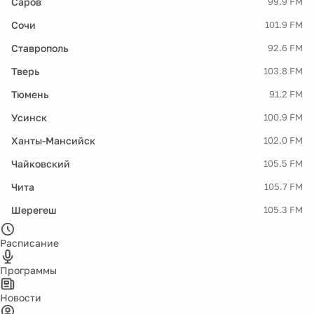
Саров
99.9 FM
Сочи
101.9 FM
Ставрополь
92.6 FM
Тверь
103.8 FM
Тюмень
91.2 FM
Усинск
100.9 FM
Ханты-Мансийск
102.0 FM
Чайковский
105.5 FM
Чита
105.7 FM
Шерегеш
105.3 FM
Расписание
Программы
Новости