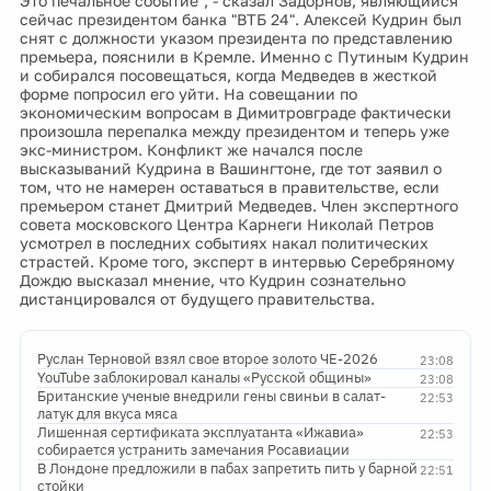
Это печальное событие", - сказал Задорнов, являющийся
сейчас президентом банка "ВТБ 24". Алексей Кудрин был
снят с должности указом президента по представлению
премьера, пояснили в Кремле. Именно с Путиным Кудрин
и собирался посовещаться, когда Медведев в жесткой
форме попросил его уйти. На совещании по
экономическим вопросам в Димитровграде фактически
произошла перепалка между президентом и теперь уже
экс-министром. Конфликт же начался после
высказываний Кудрина в Вашингтоне, где тот заявил о
том, что не намерен оставаться в правительстве, если
премьером станет Дмитрий Медведев. Член экспертного
совета московского Центра Карнеги Николай Петров
усмотрел в последних событиях накал политических
страстей. Кроме того, эксперт в интервью Серебряному
Дождю высказал мнение, что Кудрин сознательно
дистанцировался от будущего правительства.
Руслан Терновой взял свое второе золото ЧЕ-2026
23:08
YouTube заблокировал каналы «Русской общины»
23:08
Британские ученые внедрили гены свиньи в салат-
22:53
латук для вкуса мяса
Лишенная сертификата эксплуатанта «Ижавиа»
22:53
собирается устранить замечания Росавиации
В Лондоне предложили в пабах запретить пить у барной
22:51
стойки