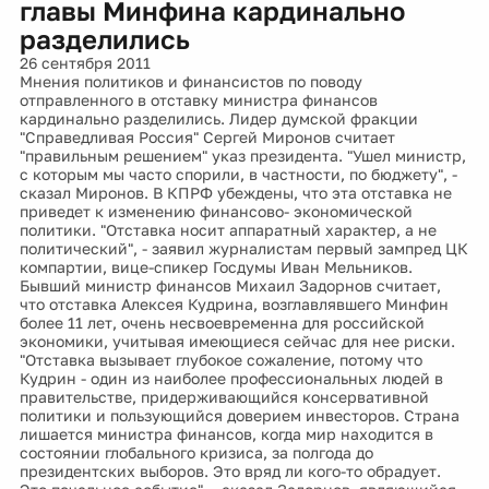
главы Минфина кардинально
разделились
26 сентября 2011
Мнения политиков и финансистов по поводу
отправленного в отставку министра финансов
кардинально разделились. Лидер думской фракции
"Справедливая Россия" Сергей Миронов считает
"правильным решением" указ президента. "Ушел министр,
с которым мы часто спорили, в частности, по бюджету", -
сказал Миронов. В КПРФ убеждены, что эта отставка не
приведет к изменению финансово- экономической
политики. "Отставка носит аппаратный характер, а не
политический", - заявил журналистам первый зампред ЦК
компартии, вице-спикер Госдумы Иван Мельников.
Бывший министр финансов Михаил Задорнов считает,
что отставка Алексея Кудрина, возглавлявшего Минфин
более 11 лет, очень несвоевременна для российской
экономики, учитывая имеющиеся сейчас для нее риски.
"Отставка вызывает глубокое сожаление, потому что
Кудрин - один из наиболее профессиональных людей в
правительстве, придерживающийся консервативной
политики и пользующийся доверием инвесторов. Страна
лишается министра финансов, когда мир находится в
состоянии глобального кризиса, за полгода до
президентских выборов. Это вряд ли кого-то обрадует.