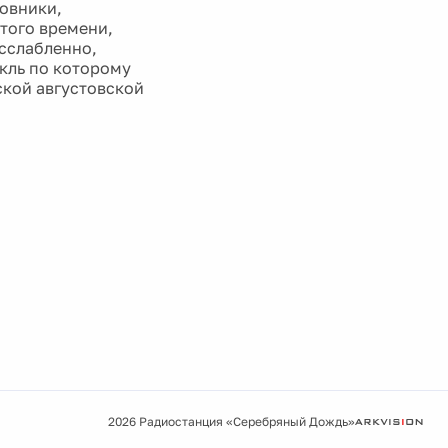
новники,
того времени,
асслабленно,
кль по которому
ской августовской
2026 Радиостанция «Серебряный Дождь»