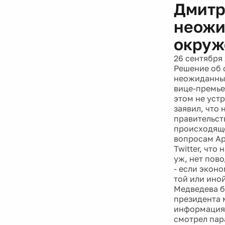
Дмитр
неожи
окруж
26 сентября 
Решение об 
неожиданным
вице-премье
этом не уст
заявил, что 
правительст
происходяще
вопросам Ар
Twitter, что
уж, нет пов
- если экон
той или ино
Медведева б
президента 
информация,
смотрел пар