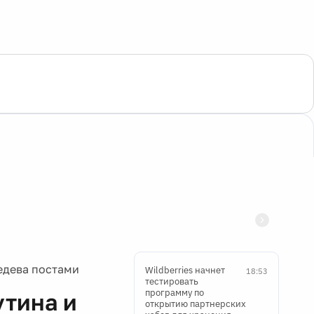
едева постами
Wildberries начнет
18:53
тестировать
программу по
тина и
открытию партнерских