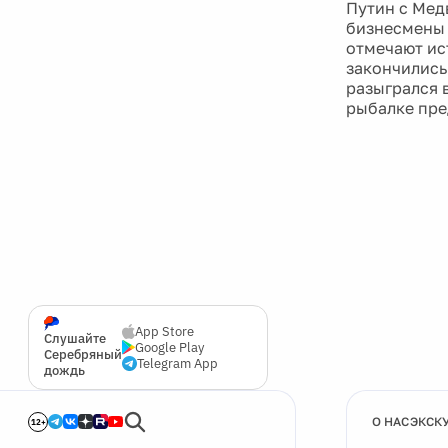
Путин с Мед
бизнесмены 
отмечают ис
закончились
разыгрался 
рыбалке пре
App Store
Слушайте
Google Play
Серебряный
Telegram App
дождь
О НАС
ЭКСК
12+