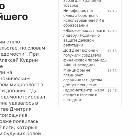
хабов для хранения
о
товаров
Никифоров: нет
17:15
йшего
смысла бороться с
использованием ИИ в
образовании
«Яблоко» подаст иск к
17:15
лидеру «Родины» о
защите деловой
ми стало
репутации
льстве, по словам
До 12 лет колонии
17:15
Ведомости". При
получили создатели
Алексей Кудрин
финансовой пирамиды
АФК «Наследие»
ые
Минцифры не
16:51
ли на
планирует
ономическим
ограничивать детям
оем микроблоге в
доступ к соцсетям
 и добавил: "Да
Гидрометцентр: жара
15:45
спадет в Москве в
продемонстрировал
выходные
ина удавалось в
стве Дмитрия
у помощника
позже появилась
 лиги, которые
ии будущих ролей