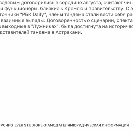
ведевым договорились в середине августа, считают чи
и функционеры, близкие к Кремлю и правительству. С э
точники "РБК Daily", члены тандема стали вести себя р
 взаимные выпады. Договоренность о сценарии, спекта
в выходные в "Лужниках", была достигнута на историче
дставителей тандема в Астрахани.
УРСИИ
SILVER STUDIO
РЕКЛАМОДАТЕЛЯМ
ЮРИДИЧЕСКАЯ ИНФОРМАЦИЯ