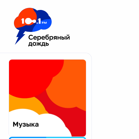
Москва 100.1 FM
Апатиты
Астрахань
Волгоград
Вологда
Екатеринбург
Иваново
Казань
Калининград
Калуга