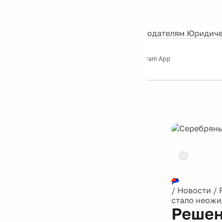
События
Контакты
О нас
Экскурсии
Silver Studio
Рекламодателям
Юридиче
Слушайте
App Store
Google Play
Telegram App
Серебряный
дождь
12+
Реклама
/
Новости
/
стало неожи
Решен