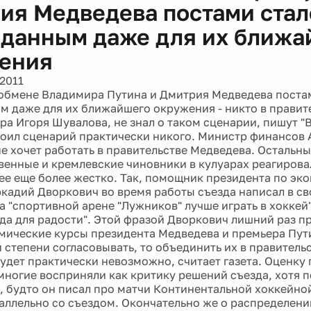
ия Медведева постами стал
данным даже для их ближа
ения
2011
обмене Владимира Путина и Дмитрия Медведева поста
 даже для их ближайшего окружения - никто в правите
ра Игоря Шувалова, не знал о таком сценарии, пишут "
роил сценарий практически никого. Министр финансов 
не хочет работать в правительстве Медведева. Остальн
венные и кремлевские чиновники в кулуарах реагирова
е еще более жестко. Так, помощник президента по эк
кадий Дворкович во время работы съезда написал в св
 на "спортивной арене "Лужников" лучше играть в хоккей"
ода для радости". Этой фразой Дворкович лишний раз 
омические курсы президента Медведева и премьера Пут
й степени согласовывать, то объединить их в правитель
удет практически невозможно, считает газета. Оценк
многие восприняли как критику решений съезда, хотя 
 будто он писал про матчи Континентальной хоккейной
аллельно со съездом. Окончательно же о распределен