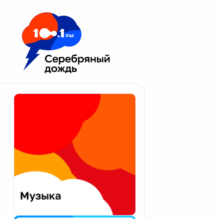
Москва 100.1 FM
Апатиты
Астрахань
Волгоград
Вологда
Екатеринбург
Иваново
Казань
Калининград
Калуга