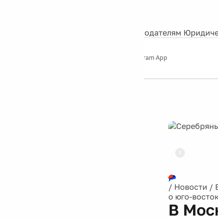
События
Контакты
О нас
Экскурсии
Silver Studio
Рекламодателям
Юридиче
Слушайте
App Store
Google Play
Telegram App
Серебряный
дождь
12+
Реклама
/
Новости
/
о юго-восток
В Мос