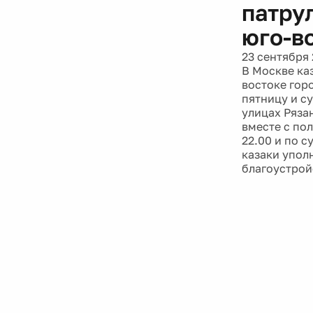
патру
юго-в
23 сентября 
В Москве ка
востоке гор
пятницу и с
улицах Ряза
вместе с пол
22.00 и по с
казаки упол
благоустрой