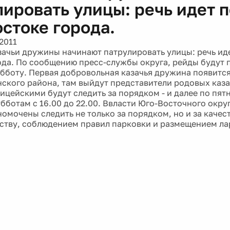
лировать улицы: речь идет п
остоке города.
2011
зачьи дружины начинают патрулировать улицы: речь иде
ода. По сообщению пресс-службы округа, рейды будут
убботу. Первая добровольная казачья дружина появится
нского района, там выйдут представители родовых каза
ицейскими будут следить за порядком - и далее по пят
убботам с 16.00 до 22.00. Ввласти Юго-Восточного округ
номочены следить не только за порядком, но и за качес
ству, соблюдением правил парковки и размещением ла